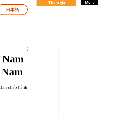
Menu
Tham gia
日本語
ệt Nam
a Nam
Ban chấp hành 