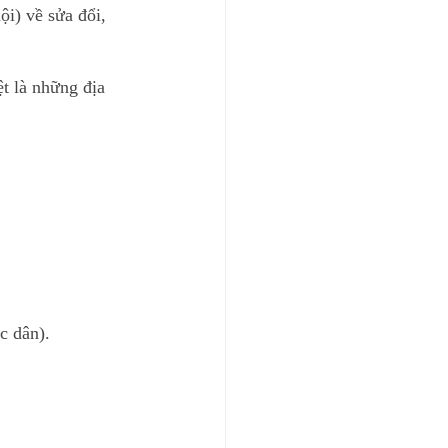
i) về sửa đổi, 
t là những địa 
c dân).