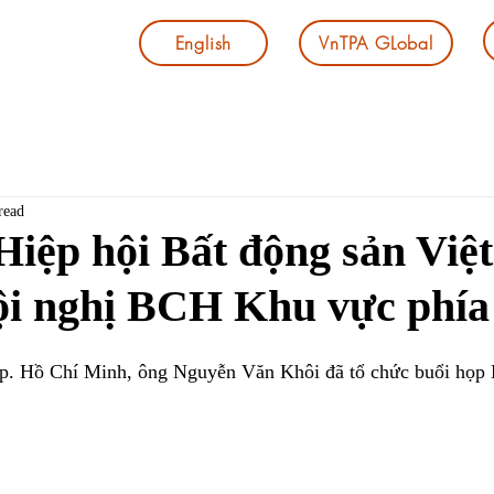
English
VnTPA GLobal
read
Hiệp hội Bất động sản Vi
Hội nghị BCH Khu vực phí
Tp. Hồ Chí Minh, ông Nguyễn Văn Khôi đã tổ chức buổi họp 