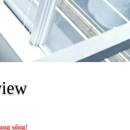
view
đang sống!