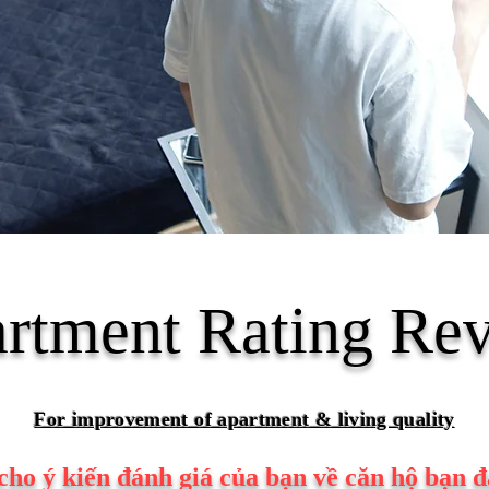
rtment Ra
ting Re
For improvement of apartment & living quality
cho ý kiến đánh giá của bạn về căn hộ bạn 