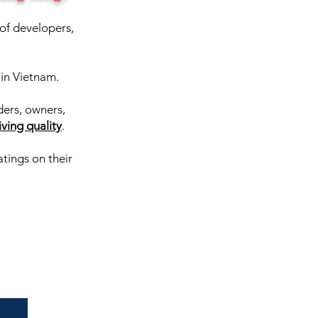
 of developers,
in Vietnam.
ders, owners,
i
ving qu
ality
.
ratings on their