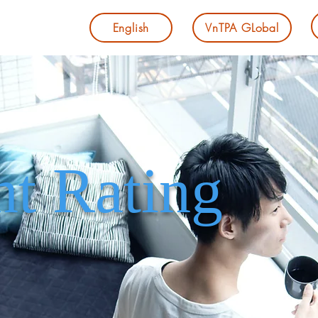
English
VnTPA GLobal
t Rating