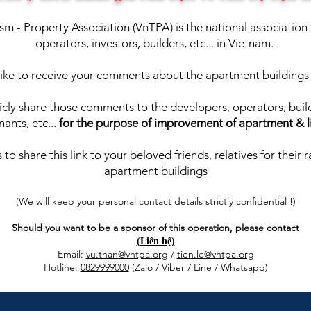
sm - Property Association (VnTPA)
is
the national association
operators, investors, builders, etc... in Vietnam.
ke to receive your co
mments about the apartment buildings 
licly share those commen
ts to the developers, operators, buil
nants, etc...
for the purpose of impro
vement of apartment & l
 to share this link to your belov
ed friends, relatives for their 
apartment buildings
(We will keep your personal contact details st
rictly confidential !)
Should you want to be a sponsor
of this operation,
please contact
(Liên hệ
)
Email:
vu.than@vntpa.org
/
tien.le@vntpa.org
Hotline:
0829999000
(Zalo / Viber / Line / Whatsapp)