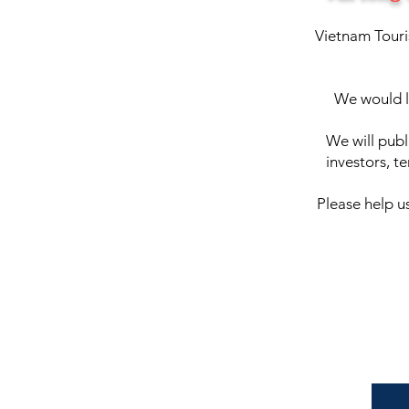
Vietnam Touri
We would li
We will pub
investors, te
Please help us