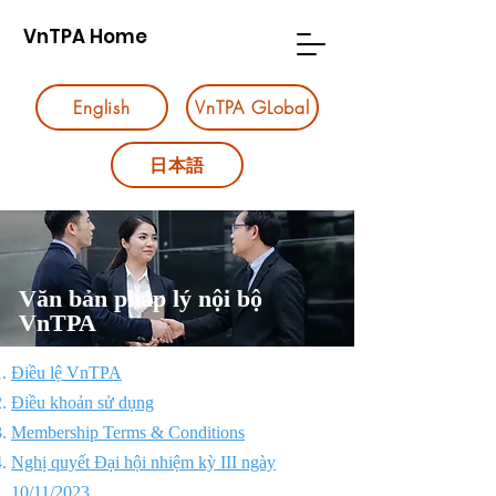
VnTPA Home
English
VnTPA GLobal
日本語
V​ăn bản pháp lý nội bộ
VnTPA
Điều lệ Vn
TPA
Điều khoản sử dụng
Membership Terms & Conditions
​Nghị quyết Đại hội nhiệ
m kỳ II
I ngày
10/11/2023