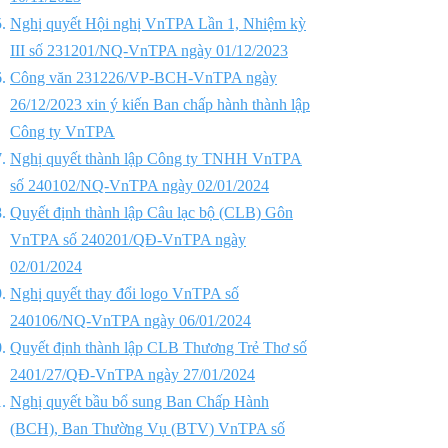
Nghị quyết Hội nghị VnTPA Lần 1, Nhiệm kỳ
III số 231201/NQ-V
nTPA ngày 01/12/2023
Công văn 231226/VP-BCH-VnTPA ngày
26/12/2023 xin ý kiến Ban chấp hành thành lập
Công ty VnTPA
Nghị
quyết thành lập Công ty TN
HH
VnTPA
số 240102/NQ-VnTPA ngày 02/01/2024
Quyết định thành lập Câu lạc bộ (CLB) Gôn
VnTPA số 240201/QĐ-VnTPA ngày
02/01/2024
Nghị quyết thay đổi logo VnTPA số
240106/NQ-VnTPA ngày 06/01/2024
Quyết định thành lập CLB Thương Trẻ Thơ số
2401/27/QĐ-VnTP
A ngày 27/01/2024
Nghị quyết bầu bổ sung Ban Chấp Hành
(BCH), Ban Thường Vụ (BTV) VnTPA số