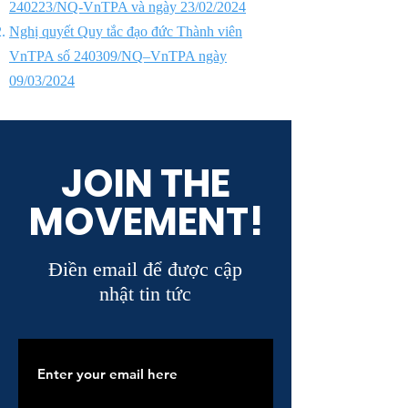
240223/NQ-VnTPA và ngày 23/02/2024
Nghị quyết Quy tắc đạo đức Thành viên
VnTPA số 240309/NQ–VnTPA ngày
09/03/2024
JOIN THE
MOVEMENT!
Điền email để được cập
nhật tin tức