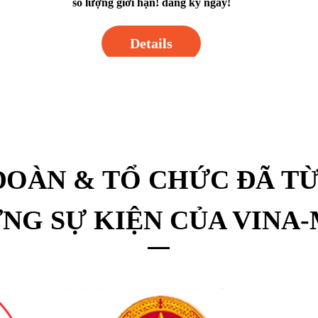
số lượng giới hạn! đăng ký ngay!
Details
ĐOÀN & TỔ CHỨC ĐÃ T
NG SỰ KIỆN CỦA VINA