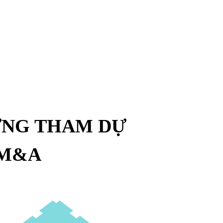
ỪNG THAM DỰ
-M&A