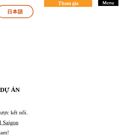
Menu
Tham gia
日本語
 DỰ ÁN
ược kết nối.
l Saigon
Nam!