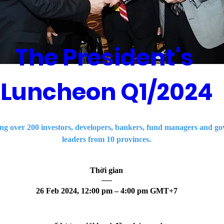
The President's 
Luncheon Q1/2024
ng over 200 investors, developers, bankers, fund managers and govt
leaders from 10 provinces.
Thời gian
26 Feb 2024, 12:00 pm – 4:00 pm GMT+7