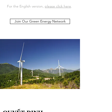
For the English
version,
please
click h
ere
.
Join Our Green Energy Network