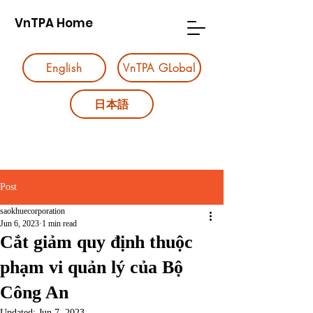
VnTPA Home
English
VnTPA GLobal
日本語
Post
saokhuecorporation
Jun 6, 2023
1 min read
Cắt giảm quy định thuộc
phạm vi quản lý của Bộ
Công An
Updated:
Jun 7, 2023