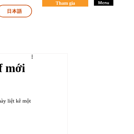
Menu
Tham gia
日本語
f mới
ày liệt kê một 