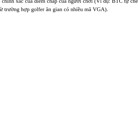
ộ chính xác của điểm chấp của người chơi (Ví dụ: BTC tự ch
ừ trường hợp golfer ăn gian có nhiều mã VGA).