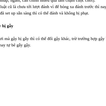
s nháp, ngắm, cân chỉnh nhiều quá làm chậm cuộc chơi).
uật cũ là chưa tới lượt đánh vì để bóng xa đánh trước thì na
 đã set up sẵn sàng thì có thể đánh và không bị phạt.
y bị gẫy
ơi mà gậy bị gẫy thì có thể đổi gậy khác, trừ trường hợp gậy
hay tự bẻ gẫy gậy.