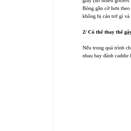
giây (do nhiều golfer
Bóng gần cờ hơn theo l
không bị cản trở gì và
2/ Có thể thay thế gậ
Nếu trong quá trình ch
nhau hay đánh caddie 