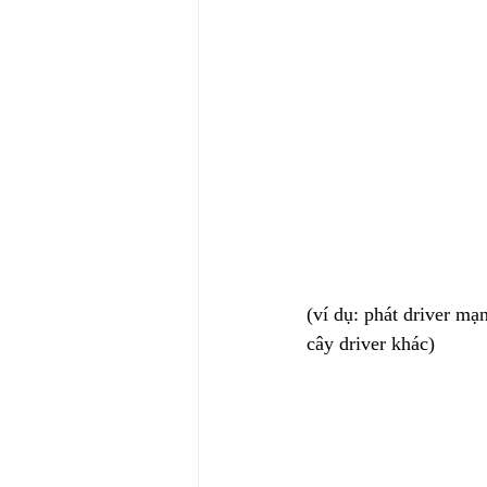
(ví dụ: phát driver m
cây driver khác)