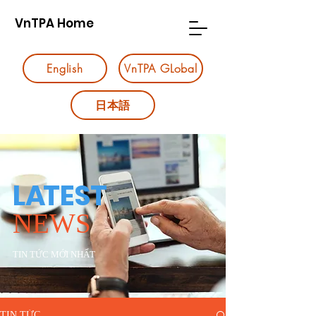
VnTPA Home
English
VnTPA GLobal
日本語
L
A
TEST
NEWS
TIN TỨC MỚI NHẤT
TIN TỨC