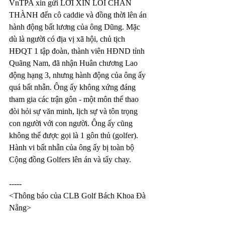
VnTPA xin gửi LỜI XIN LỖI CHÂN 
THÀNH đến cô caddie và đồng thời lên án 
hành động bất lương của ông Dũng. Mặc 
dù là người có địa vị xã hội, chủ tịch 
HĐQT 1 tập đoàn, thành viên HĐND tỉnh 
Quãng Nam, đã nhận Huân chương Lao 
động hạng 3, nhưng hành động của ông ấy 
quá bất nhẫn. Ông ấy không xứng đáng 
tham gia các trận gôn - một môn thể thao 
đòi hỏi sự văn minh, lịch sự và tôn trọng 
con người với con người. Ông ấy cũng 
không thể được gọi là 1 gôn thủ (golfer). 
Hành vi bất nhẫn của ông ấy bị toàn bộ 
Cộng đồng Golfers lên án và tẩy chay. 
-----
<Thông báo của CLB Golf Bách Khoa Đà 
Nẵng>