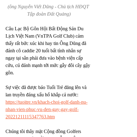
(ông Nguyễn Viết Dũng - Chủ tịch HĐQT 
Tập đoàn Đất Quảng)
Câu Lạc Bộ Gôn Hội Bất Động Sản Du 
Lịch Việt Nam (VnTPA Golf Club) cảm 
thấy rất bức xúc khi hay tin Ông Dũng đã 
đánh cô caddie 20 tuổi bất tỉnh nhân sự 
ngay tại sân phải đưa vào bệnh viện cấp 
cứu, cú đánh mạnh tới mức gẫy đôi cây gậy 
gôn. 
Sự việc đã được báo Tuổi Trẻ đăng lên và 
lan truyền đáng xấu hổ khắp cả nước: 
https://tuoitre.vn/khach-choi-golf-danh-nu-
nhan-vien-phuc-vu-den-gay-gay-golf-
20221211115347763.htm
Chúng tôi thây mặt Cộng đồng Golfers 