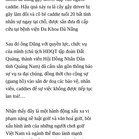
caddie. Hậu quả xảy ra là cây gậy driver bị 
gãy làm đôi và cô bé caddie tuổi 20 bất tỉnh 
nhân sự ngay tại chỗ, được sân đưa đi cấp 
cứu tại bệnh viện Đa Khoa Đà Nẵng
Sau đó ông Dũng với quyền lực, chức vụ 
của mình (chủ tịch HĐQT tập đoàn Đất 
Quảng, thành viên Hội Đồng Nhân Dân 
tỉnh Quảng Nam) đã cấm sân gôn thông báo 
sự vụ ra đại chúng, đồng thời cho cộng sự 
(giang hồ) vào sân đe doạ các bảo vệ, nhân 
viên, caddies để sự việc không được tiếp tục 
lan toả!…
Nhận thấy đây là một hành động xấu xa vi 
phạm nặng nề luật golf và văn hoá golf, bôi 
xấu hình ảnh của những người chơi golf 
Việt Nam và ngành thể thao lành mạnh 