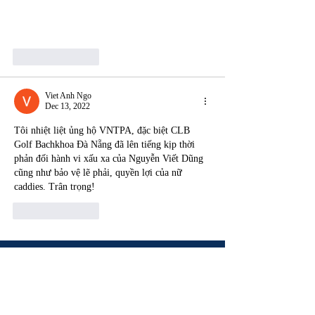
Like
Reply
Viet Anh Ngo
Dec 13, 2022
Tôi nhiệt liệt ủng hộ VNTPA, đặc biệt CLB 
Golf Bachkhoa Đà Nẵng đã lên tiếng kịp thời 
phản đối hành vi xấu xa của Nguyễn Viết Dũng 
cũng như bảo vệ lẽ phải, quyền lợi của nữ 
caddies. Trân trọng!
Like
Reply
JOIN THE