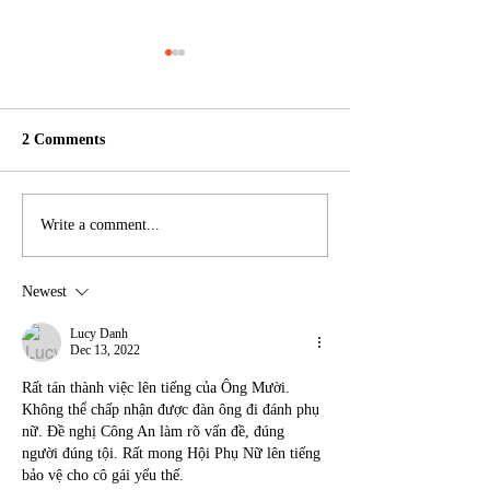
2 Comments
Danh sách các golfers &
Giải VnTPA Pres
Write a comment...
CLB dự VnTPA President
Cup
Newest
Lucy Danh
Dec 13, 2022
Rất tán thành việc lên tiếng của Ông Mười.
Không thể chấp nhận được đàn ông đi đánh phụ 
nữ. Đề nghị Công An làm rõ vấn đề, đúng 
người đúng tội. Rất mong Hội Phụ Nữ lên tiếng 
bảo vệ cho cô gái yếu thế.