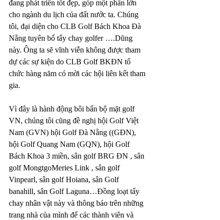
đang phát triển tốt đẹp, góp một phần lớn 
cho ngành du lịch của đất nước ta. Chúng 
tôi, đại diện cho CLB Golf Bách Khoa Đà 
Nẵng tuyên bố tẩy chay golfer ….Dũng 
này. Ông ta sẽ vĩnh viễn không được tham 
dự các sự kiện do CLB Golf BKĐN tổ 
chức hàng năm có mời các hội liên kết tham 
gia.
Vì đây là hành động bôi bẩn bộ mặt golf 
VN, chúng tôi cũng đề nghị hội Golf Việt 
Nam (GVN) hội Golf Đà Nẵng ((GĐN), 
hội Golf Quang Nam (GQN), hội Golf 
Bách Khoa 3 miền, sân golf BRG ĐN , sân 
golf MongtgoMeries Link , sân golf 
Vinpearl, sân golf Hoiana, sân Golf 
banahill, sân Golf Laguna…Đồng loạt tẩy 
chay nhân vật này và thông báo trên những 
trang nhà của mình để các thành viên và 