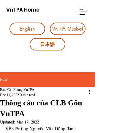
VnTPA Home
English
VnTPA GLobal
日本語
Post
Ban Văn Phòng VnTPA
Dec 11, 2022
3 min read
Thông cáo của CLB Gôn
VnTPA
Updated:
Mar 17, 2023
Về việc ông Nguyễn Viết Dũng đánh 