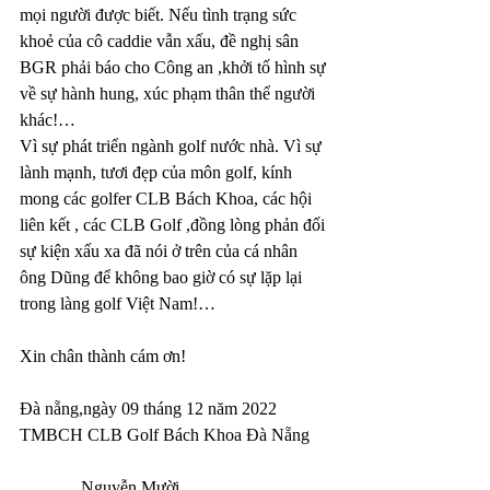
mọi người được biết. Nếu tình trạng sức 
khoẻ của cô caddie vẫn xấu, đề nghị sân 
BGR phải báo cho Công an ,khởi tố hình sự 
về sự hành hung, xúc phạm thân thể người 
khác!…
Vì sự phát triển ngành golf nước nhà. Vì sự 
lành mạnh, tươi đẹp của môn golf, kính 
mong các golfer CLB Bách Khoa, các hội 
liên kết , các CLB Golf ,đồng lòng phản đối 
sự kiện xấu xa đã nói ở trên của cá nhân 
ông Dũng để không bao giờ có sự lặp lại 
trong làng golf Việt Nam!…
Xin chân thành cám ơn!
Đà nẵng,ngày 09 tháng 12 năm 2022
TMBCH CLB Golf Bách Khoa Đà Nẵng
              Nguyễn Mười