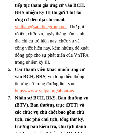
tiếp tục tham gia ứng cử vào BCH, 
BKS nhiệm kỳ III thì gửi Thư tái 
ứng cử đến địa chỉ email
: 
vu.than@saokhuegroup.ne
t
. Thư ghi 
rõ tên, chức vụ, ngày tháng năm sinh, 
địa chỉ cư trú hiện nay, chức vụ và 
công việc hiện nay, kèm những đề xuất 
đóng góp cho sự phát triển của VnTPA 
trong nhiệm kỳ III. 
Các thành viên khác muốn ứng cử 
vào BCH, BKS
, vui lòng điền thông 
tin ứng cử trong đường link sau: 
https://www.vntpa.org/about-us
Nhân sự BCH, BKS, Ban thường vụ 
(BTV), Ban thường trực (BTT) và 
các chức vụ chủ chốt bao gồm chủ 
tịch, các phó chủ tịch, tổng thư ký, 
trưởng ban kiểm tra, chủ tịch danh 