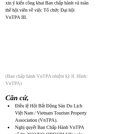
xin ý kiến công khai Ban chấp hành và toàn 
thể hội viên về việc Tổ chức Đại hội 
VnTPA III.
(Ban chấp hành VnTPA nhiệm kỳ II. Hình: 
VnTPA)
Căn cứ,
Điều lệ Hội Bất Động Sản Du Lịch 
Việt Nam / Vietnam Tourism Property 
Association (VnTPA).
Nghị quyết Ban Chấp Hành VnTPA 