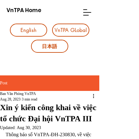
VnTPA Home
English
VnTPA GLobal
日本語
Post
Ban Văn Phòng VnTPA
Aug 28, 2023
3 min read
Xin ý kiến công khai về việc
tổ chức Đại hội VnTPA III
Updated:
Aug 30, 2023
Thông báo số VnTPA-ĐH-230830, về việc 