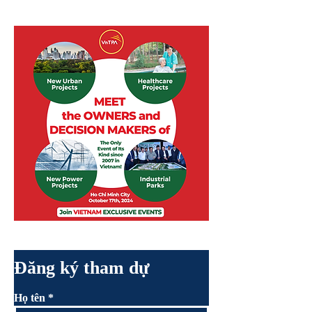
Đăng ký tham dự
Họ tên