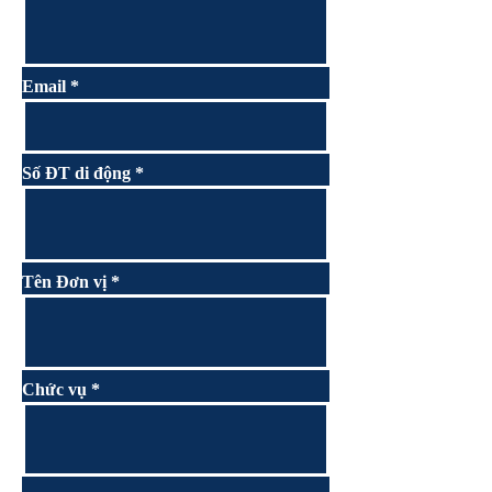
Email
Số ĐT di động
Tên Đơn vị
Chức vụ