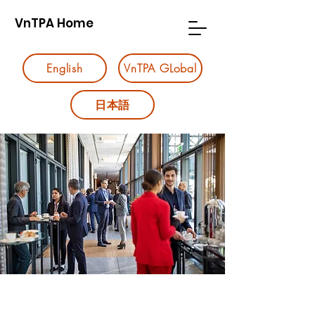
VnTPA Home
English
VnTPA GLobal
日本語