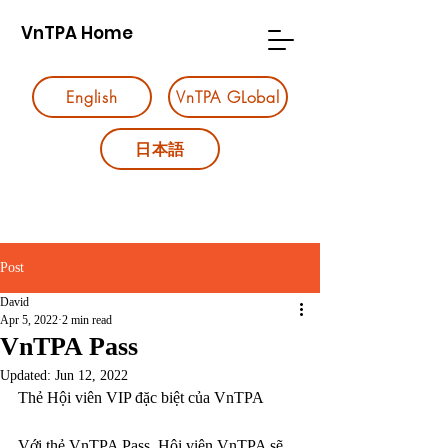
VnTPA Home
English
VnTPA GLobal
日本語
Post
David
Apr 5, 2022
2 min read
VnTPA Pass
Updated:
Jun 12, 2022
Thẻ Hội viên VIP đặc biệt của VnTPA
Với thẻ VnTPA Pass, Hội viên VnTPA sẽ 