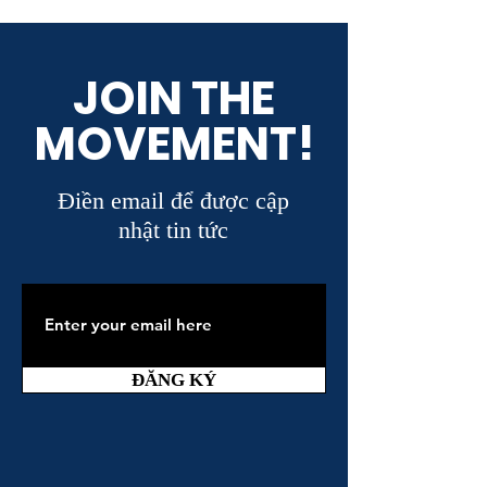
Lạt
nghiệp bền vững
JOIN THE
MOVEMENT!
Điền email để được cập
nhật tin tức
ĐĂNG KÝ