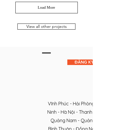
Load More
View all other projects
ĐĂNG KÝ NGAY
Vĩnh Phúc - Hải Phòng - Thái Bình - Ni
Ninh - Hà Nội - Thanh Hóa - Nghệ An - 
Quảng Nam - Quảng Ngải - Đắc Nông -
Bình Thuận - Đồng Nai - TP.HCM - Bình