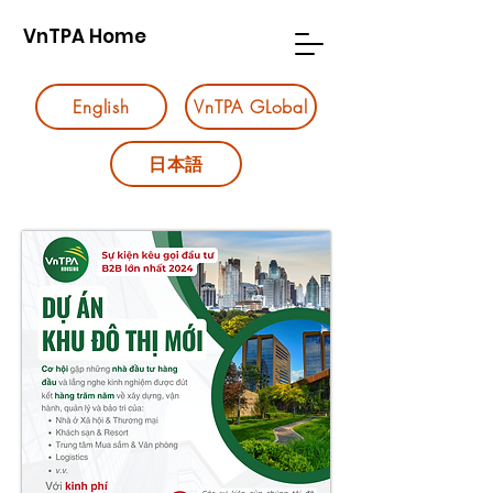
VnTPA Home
English
VnTPA GLobal
日本語