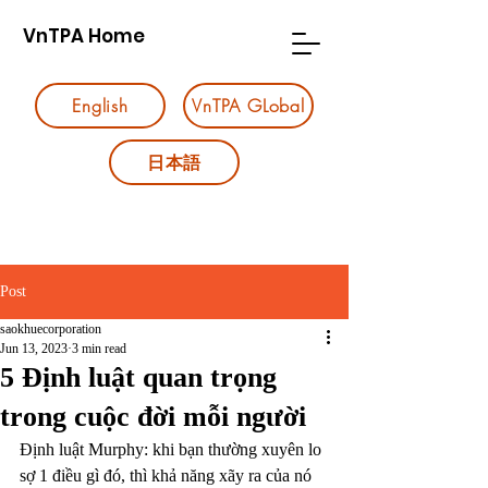
VnTPA Home
English
VnTPA GLobal
日本語
Post
saokhuecorporation
Jun 13, 2023
3 min read
5 Định luật quan trọng
trong cuộc đời mỗi người
Định luật Murphy: khi bạn thường xuyên lo 
sợ 1 điều gì đó, thì khả năng xãy ra của nó 