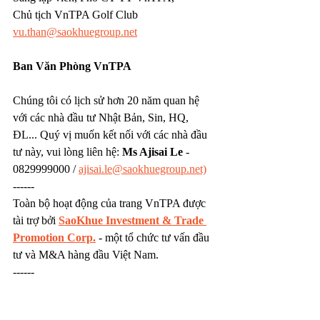
Chủ tịch VnTPA Golf Club
vu.than@saokhuegroup.net
Ban Văn Phòng VnTPA
Chúng tôi có lịch sử hơn 20 năm quan hệ 
với các nhà đầu tư Nhật Bản, Sin, HQ, 
ĐL... Quý vị muốn kết nối với các nhà đầu 
tư này, vui lòng liên hệ: 
Ms Ajisai Le
 - 
0829999000 / 
ajisai.le@saokhuegroup.net)
------
Toàn bộ hoạt động của trang VnTPA được 
tài trợ bởi 
SaoKhue Investment & Trade 
Promotion Corp.
 - một tổ chức tư vấn đầu 
tư và M&A hàng đầu Việt Nam.
------