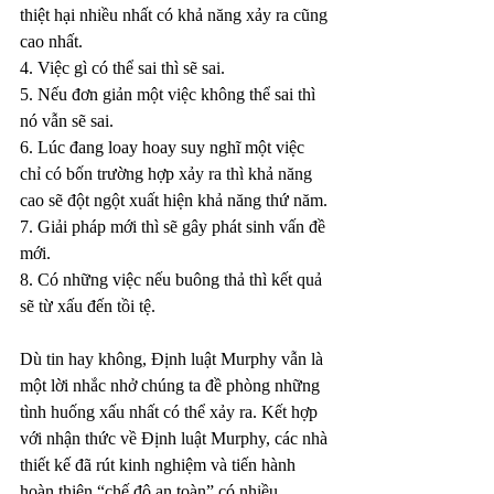
thiệt hại nhiều nhất có khả năng xảy ra cũng 
cao nhất.
4. Việc gì có thể sai thì sẽ sai.
5. Nếu đơn giản một việc không thể sai thì 
nó vẫn sẽ sai.
6. Lúc đang loay hoay suy nghĩ một việc 
chỉ có bốn trường hợp xảy ra thì khả năng 
cao sẽ đột ngột xuất hiện khả năng thứ năm.
7. Giải pháp mới thì sẽ gây phát sinh vấn đề 
mới.
8. Có những việc nếu buông thả thì kết quả 
sẽ từ xấu đến tồi tệ.
Dù tin hay không, Định luật Murphy vẫn là 
một lời nhắc nhở chúng ta đề phòng những 
tình huống xấu nhất có thể xảy ra. Kết hợp 
với nhận thức về Định luật Murphy, các nhà 
thiết kế đã rút kinh nghiệm và tiến hành 
hoàn thiện “chế độ an toàn” có nhiều 