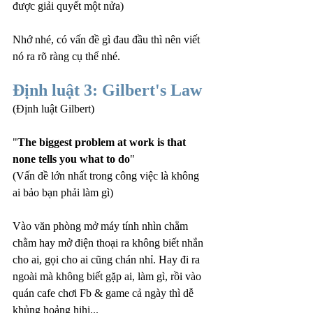
được giải quyết một nửa)
Nhớ nhé, có vấn đề gì đau đầu thì nên viết 
nó ra rõ ràng cụ thể nhé.
Định luật 3: Gilbert's Law
(Định luật Gilbert)
"
The biggest problem at work is that 
none tells you what to do
"
(Vấn đề lớn nhất trong công việc là không 
ai bảo bạn phải làm gì)
Vào văn phòng mở máy tính nhìn chằm 
chằm hay mở điện thoại ra không biết nhắn 
cho ai, gọi cho ai cũng chán nhỉ. Hay đi ra 
ngoài mà không biết gặp ai, làm gì, rồi vào 
quán cafe chơi Fb & game cả ngày thì dễ 
khủng hoảng hihi...