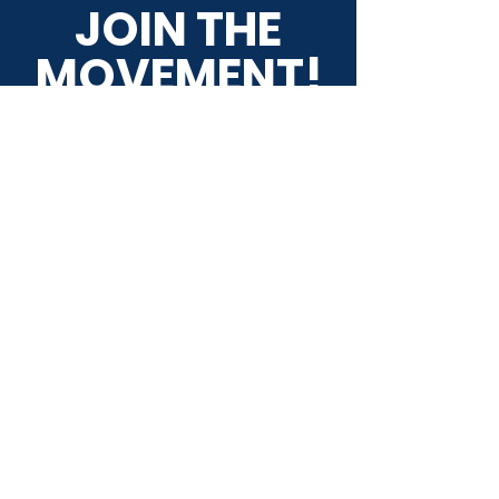
JOIN THE
MOVEMENT!
Điền email để được cập
nhật tin tức
ĐĂNG KÝ