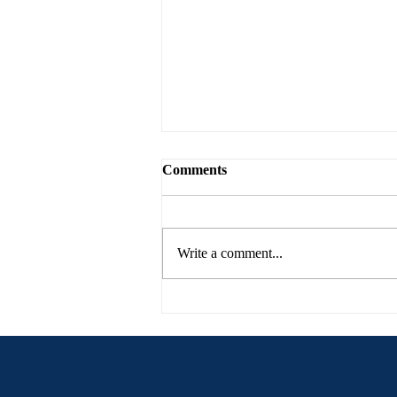
Comments
Write a comment...
Toàn văn nghị định
10/2023/NĐ-CP sửa đổi, bổ
sung Luật Đất đai