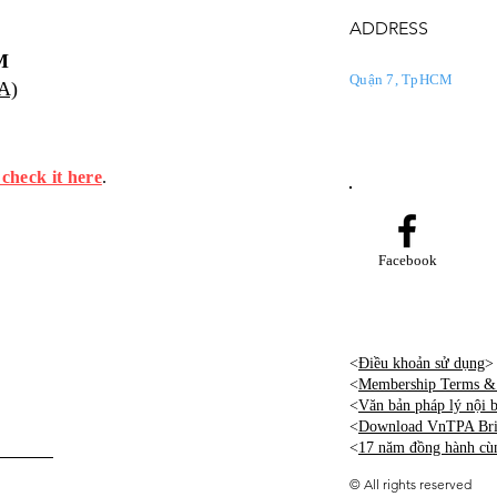
ADDRESS
M
Quận 7, TpHCM
PA)
 check it here
.
Facebook
<
Điều khoản sử dụng
>
<
Membership Terms & 
<
Văn bản pháp lý nội
<
Download VnTPA Brie
<
17 năm đồng hành cù
©
All rights reserved