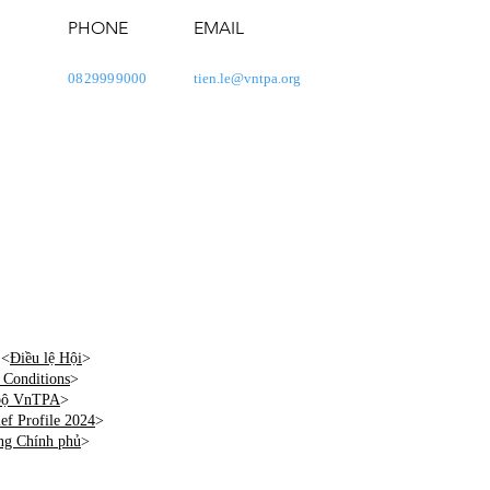
PHONE
EMAIL
0829999000
tien.le@vntpa.org
 <
Điều lệ Hội
>
Conditions
>
 bộ VnTPA
>
f Profile 2024
>
ng Chính phủ
>