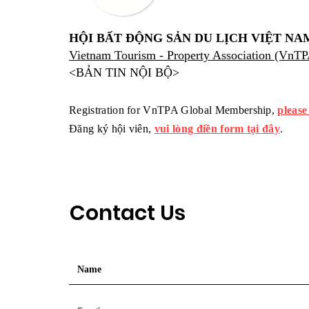
HỘI BẤT ĐỘNG SẢN DU LỊCH VIỆT NA
Vietnam Tourism - Property Association (VnT
<BẢN TIN NỘI BỘ>
Registration for VnTPA Global Membership,
please
Đăng ký hội viên,
vui lòng điền form tại đây
.
Contact Us