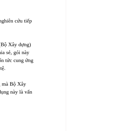
nghiên cứu tiếp 
(Bộ Xây dựng) 
ia sẻ, gói này 
ốn tức cung ứng 
tệ.
g mà Bộ Xây 
dụng này là vấn 