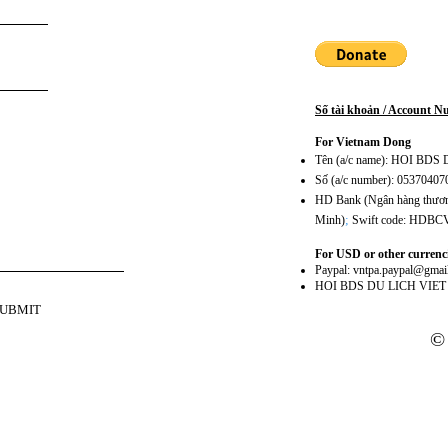
Số tài khoản / Account 
For Vietnam Dong
Tên (a/c name): HOI BD
Số (a/c number): 0537040
HD Bank (Ngân hàng thương
;
Minh)
Swift code: HDB
For USD or other currenc
Paypal:
vntpa.paypal@gmai
HOI BDS DU LICH VIE
SUBMIT
©