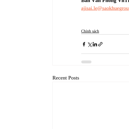
Ban Văn Phòng VnT
ajisai.le@saokhuegrou
Chính sách
Recent Posts