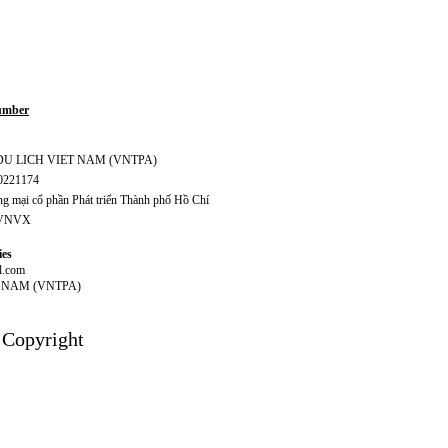
Number
S DU LICH VIET NAM (VNTPA)
70221174
 mại cổ phần Phát triển Thành phố Hồ Chí
CVNVX
ies
l.com
T NAM (VNTPA)
 Copyright