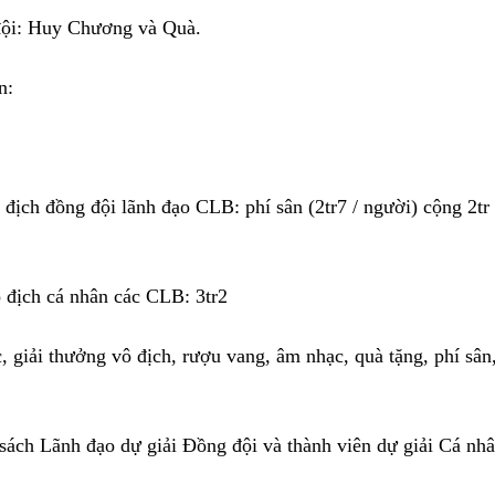
đội: Huy Chương và Quà. 
n:
 địch đồng đội lãnh đạo CLB: phí sân (2tr7 / người) cộng 2tr
ô địch cá nhân các CLB: 3tr2
, giải thưởng vô địch, rượu vang, âm nhạc, quà tặng, phí sân,
ách Lãnh đạo dự giải Đồng đội và thành viên dự giải Cá nhâ