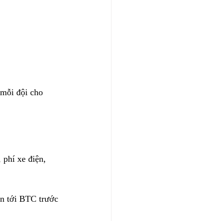
 mỗi đội cho 
 phí xe điện, 
n tới BTC trước 