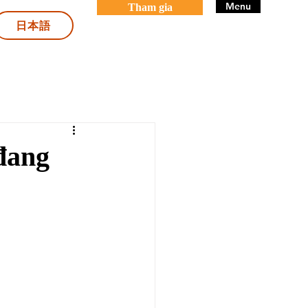
Menu
Tham gia
日本語
đang