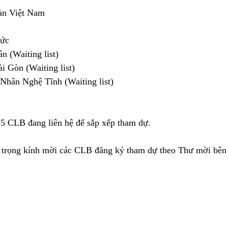
àn Việt Nam
Đức
 (Waiting list)
 Gòn (Waiting list)
Nhân Nghệ Tĩnh (Waiting list)
5 CLB đang liên hệ để sắp xếp tham dự.
ân trọng kính mời các CLB đăng ký tham dự theo Thư mời bên