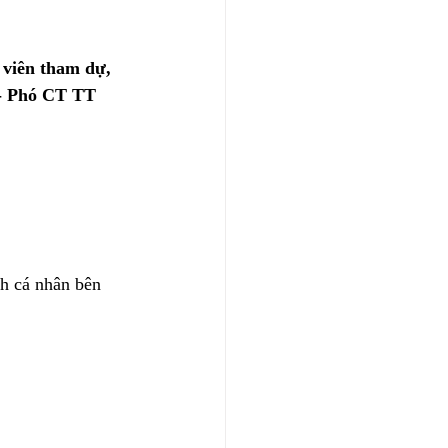
 viên tham dự, 
 - Phó CT TT 
h cá nhân bên 