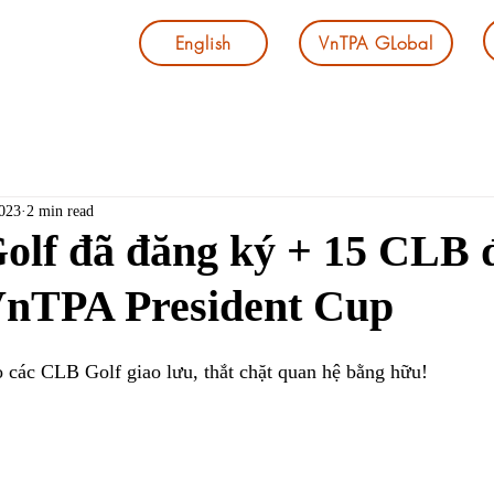
English
VnTPA GLobal
023
2 min read
olf đã đăng ký + 15 CLB 
 VnTPA President Cup
o các CLB Golf giao lưu, thắt chặt quan hệ bằng hữu!