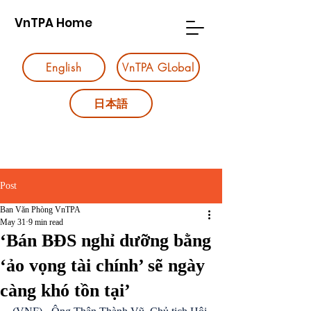
VnTPA Home
English
VnTPA GLobal
日本語
Post
Ban Văn Phòng VnTPA
May 31
9 min read
‘Bán BĐS nghỉ dưỡng bằng
‘ảo vọng tài chính’ sẽ ngày
càng khó tồn tại’