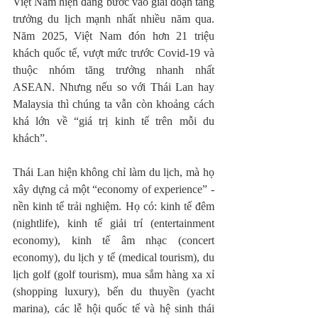
Việt Nam hiện đang bước vào giai đoạn tăng 
trưởng du lịch mạnh nhất nhiều năm qua. 
Năm 2025, Việt Nam đón hơn 21 triệu 
khách quốc tế, vượt mức trước Covid-19 và 
thuộc nhóm tăng trưởng nhanh nhất 
ASEAN. Nhưng nếu so với Thái Lan hay 
Malaysia thì chúng ta vẫn còn khoảng cách 
khá lớn về “giá trị kinh tế trên mỗi du 
khách”.
Thái Lan hiện không chỉ làm du lịch, mà họ 
xây dựng cả một “economy of experience” - 
nền kinh tế trải nghiệm. Họ có: kinh tế đêm 
(nightlife), kinh tế giải trí (entertainment 
economy), kinh tế âm nhạc (concert 
economy), du lịch y tế (medical tourism), du 
lịch golf (golf tourism), mua sắm hàng xa xỉ 
(shopping luxury), bến du thuyền (yacht 
marina), các lễ hội quốc tế và hệ sinh thái 