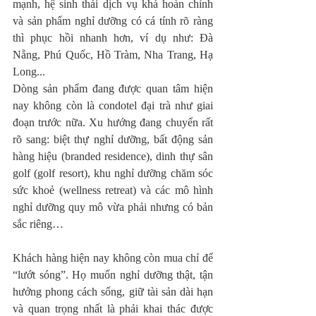
mạnh, hệ sinh thái dịch vụ khá hoàn chỉnh 
và sản phẩm nghỉ dưỡng có cá tính rõ ràng 
thì phục hồi nhanh hơn, ví dụ như: Đà 
Nẵng, Phú Quốc, Hồ Tràm, Nha Trang, Hạ 
Long...
Dòng sản phẩm đang được quan tâm hiện 
nay không còn là condotel đại trà như giai 
đoạn trước nữa. Xu hướng đang chuyển rất 
rõ sang: biệt thự nghỉ dưỡng, bất động sản 
hàng hiệu (branded residence), dinh thự sân 
golf (golf resort), khu nghỉ dưỡng chăm sóc 
sức khoẻ (wellness retreat) và các mô hình 
nghỉ dưỡng quy mô vừa phải nhưng có bản 
sắc riêng…
Khách hàng hiện nay không còn mua chỉ để 
“lướt sóng”. Họ muốn nghỉ dưỡng thật, tận 
hưởng phong cách sống, giữ tài sản dài hạn 
và quan trọng nhất là phải khai thác được 