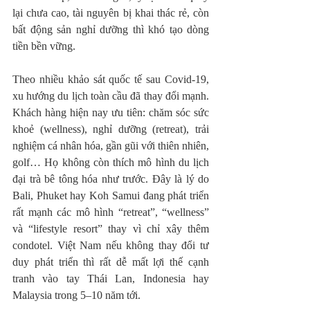
lại chưa cao, tài nguyên bị khai thác rẻ, còn 
bất động sản nghỉ dưỡng thì khó tạo dòng 
tiền bền vững.
Theo nhiều khảo sát quốc tế sau Covid-19, 
xu hướng du lịch toàn cầu đã thay đổi mạnh. 
Khách hàng hiện nay ưu tiên: chăm sóc sức 
khoẻ (wellness), nghỉ dưỡng (retreat), trải 
nghiệm cá nhân hóa, gần gũi với thiên nhiên, 
golf… Họ không còn thích mô hình du lịch 
đại trà bê tông hóa như trước. Đây là lý do 
Bali, Phuket hay Koh Samui đang phát triển 
rất mạnh các mô hình “retreat”, “wellness” 
và “lifestyle resort” thay vì chỉ xây thêm 
condotel. Việt Nam nếu không thay đổi tư 
duy phát triển thì rất dễ mất lợi thế cạnh 
tranh vào tay Thái Lan, Indonesia hay 
Malaysia trong 5–10 năm tới.