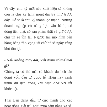
Vì vậy, chu kỳ mới nếu xuất hiện sẽ không 
còn là chu kỳ tăng nóng đại trà như trước 
đây. Đó sẽ là chu kỳ thanh lọc mạnh. Những 
doanh nghiệp có năng lực vận hành, có 
dòng tiền thật, có sản phẩm thật và giữ được 
chữ tín sẽ tồn tại. Ngược lại, mô hình bán 
hàng bằng “ảo vọng tài chính” sẽ ngày càng 
khó tồn tại.
- Nếu không thay đổi, Việt Nam có thể mất 
gì?
Chúng ta có thể mất cả khách du lịch lẫn 
dòng vốn đầu tư quốc tế. Hiện nay cạnh 
tranh du lịch trong khu vực ASEAN rất 
khốc liệt.
Thái Lan đang đầu tư cực mạnh cho các 
hoạt động giải trí, golf, mua sắm hàng xa xỉ, 