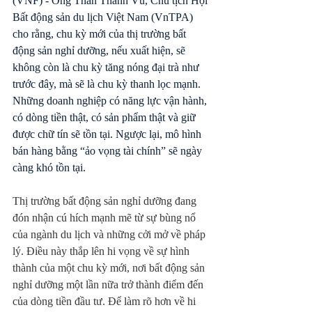
(VNF) - Ông Thân Thành Vũ, Chủ tịch Hội 
Bất động sản du lịch Việt Nam (VnTPA) 
cho rằng, chu kỳ mới của thị trường bất 
động sản nghỉ dưỡng, nếu xuất hiện, sẽ 
không còn là chu kỳ tăng nóng đại trà như 
trước đây, mà sẽ là chu kỳ thanh lọc mạnh. 
Những doanh nghiệp có năng lực vận hành, 
có dòng tiền thật, có sản phẩm thật và giữ 
được chữ tín sẽ tồn tại. Ngược lại, mô hình 
bán hàng bằng “ảo vọng tài chính” sẽ ngày 
càng khó tồn tại.
Thị trường bất động sản nghỉ dưỡng đang 
đón nhận cú hích mạnh mẽ từ sự bùng nổ 
của ngành du lịch và những cởi mở về pháp 
lý. Điều này thắp lên hi vọng về sự hình 
thành của một chu kỳ mới, nơi bất động sản 
nghỉ dưỡng một lần nữa trở thành điểm đến 
của dòng tiền đầu tư. Để làm rõ hơn về hi 