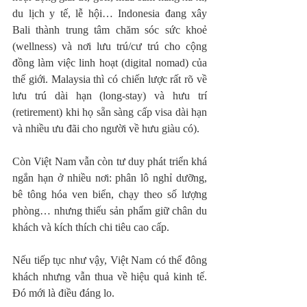
du lịch y tế, lễ hội… Indonesia đang xây 
Bali thành trung tâm chăm sóc sức khoẻ 
(wellness) và nơi lưu trú/cư trú cho cộng 
đồng làm việc linh hoạt (digital nomad) của 
thế giới. Malaysia thì có chiến lược rất rõ về 
lưu trú dài hạn (long-stay) và hưu trí 
(retirement) khi họ sẵn sàng cấp visa dài hạn 
và nhiều ưu đãi cho người về hưu giàu có).
Còn Việt Nam vẫn còn tư duy phát triển khá 
ngắn hạn ở nhiều nơi: phân lô nghỉ dưỡng, 
bê tông hóa ven biển, chạy theo số lượng 
phòng… nhưng thiếu sản phẩm giữ chân du 
khách và kích thích chi tiêu cao cấp.
Nếu tiếp tục như vậy, Việt Nam có thể đông 
khách nhưng vẫn thua về hiệu quả kinh tế. 
Đó mới là điều đáng lo.