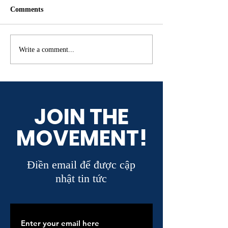
Comments
Nắng tháng ba
Cộng đồng VnTP
Write a comment...
mừng anh Lê Ho
tái đắc cử Chủ tị
HoREA
JOIN THE
MOVEMENT!
Điền email để được cập
nhật tin tức