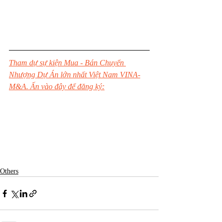
Tham dự sự kiện Mua - Bán Chuyển 
Nhượng Dự Án lớn nhất Việt Nam VINA-
M&A. Ấn vào đây để đăng ký:
Others