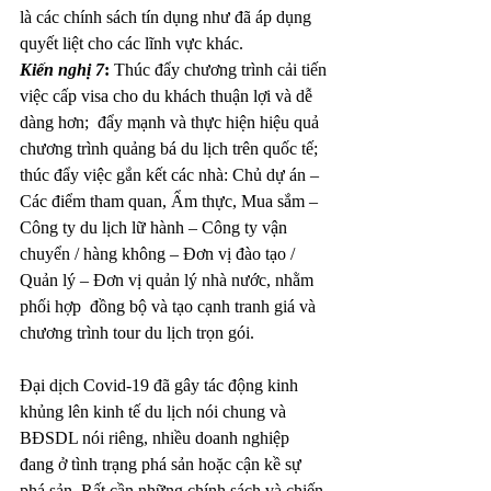
là các chính sách tín dụng như đã áp dụng 
quyết liệt cho các lĩnh vực khác.
Kiến nghị 7
:
 Thúc đẩy chương trình cải tiến 
việc cấp visa cho du khách thuận lợi và dễ 
dàng hơn;  đẩy mạnh và thực hiện hiệu quả 
chương trình quảng bá du lịch trên quốc tế; 
thúc đẩy việc gắn kết các nhà: Chủ dự án – 
Các điểm tham quan, Ẩm thực, Mua sắm – 
Công ty du lịch lữ hành – Công ty vận 
chuyển / hàng không – Đơn vị đào tạo / 
Quản lý – Đơn vị quản lý nhà nước, nhằm 
phối hợp  đồng bộ và tạo cạnh tranh giá và 
chương trình tour du lịch trọn gói.
Đại dịch Covid-19 đã gây tác động kinh 
khủng lên kinh tế du lịch nói chung và 
BĐSDL nói riêng, nhiều doanh nghiệp 
đang ở tình trạng phá sản hoặc cận kề sự 
phá sản. Rất cần những chính sách và chiến 