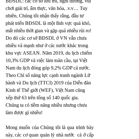
BĐSDL: các cơ sở lưu trú, nghỉ dưỡng, vui 
chơi giải trí, ẩm thực, văn hóa, .v.v… Tuy 
nhiên, Chúng tôi nhận thấy rằng, đầu tư 
phát triển BĐSDL là một lĩnh vực quá khó, 
mất nhiều thời gian và gặp quá nhiều rủi ro! 
Do đó các cơ sở BĐSDL ở VN vẫn chưa 
nhiều và mạnh như ở các nước khác trong 
khu vực ASEAN. 
Năm 2019, du lịch chiếm 
10,3% GDP và việc làm toàn cầu, tại Việt 
Nam du lịch đóng góp 9,2% GDP cả nước. 
Th
eo Chỉ số năng lực cạnh tranh ngành Lữ 
hành và Du lịch (TTCI) 2019 của Diễn đàn 
Kinh tế Thế giới (WEF), Việt Nam cũng 
xếp thứ 63 trên tổng số 140 quốc gia. 
Chúng ta có tiềm năng nhiều nhưng chưa 
làm được gì nhiều!
Mong muốn của Chúng tôi là qua trình bày 
này, các cơ quan quản lý nhà nước  cả ở cấp 