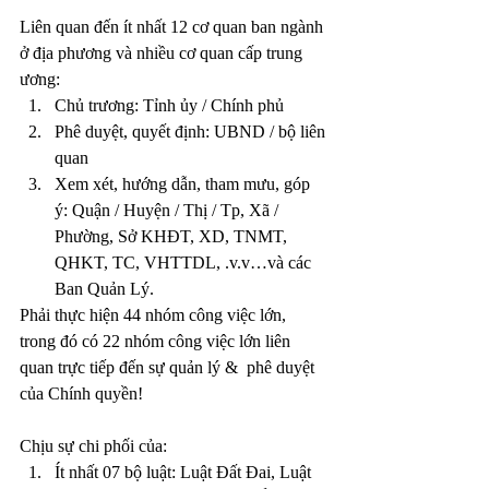
Liên quan đến ít nhất 12 cơ quan ban ngành 
ở địa phương và nhiều cơ quan cấp trung 
ương:
Chủ trương: Tỉnh ủy / Chính phủ
Phê duyệt, quyết định: UBND / bộ liên 
quan
Xem xét, hướng dẫn, tham mưu, góp 
ý: Quận / Huyện / Thị / Tp, Xã / 
Phường, Sở KHĐT, XD, TNMT,  
QHKT, TC, VHTTDL, .v.v…và các 
Ban Quản Lý.
Phải thực hiện 44 nhóm công việc lớn, 
trong đó có 22 nhóm công việc lớn liên 
quan trực tiếp đến sự quản lý &  phê duyệt 
của Chính quyền!
Ch
ịu sự chi phối của:
Ít nhất 07 bộ luật: Luật Đất Đai, Luật 