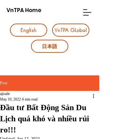
VnTPA Home
English
VnTPA GLobal
日本語
Post
ajisaile
May 10, 2022
6 min read
Đầu tư Bất Động Sản Du
Lịch quá khó và nhiều rủi
ro!!!
Updated:
Jun 12, 2022