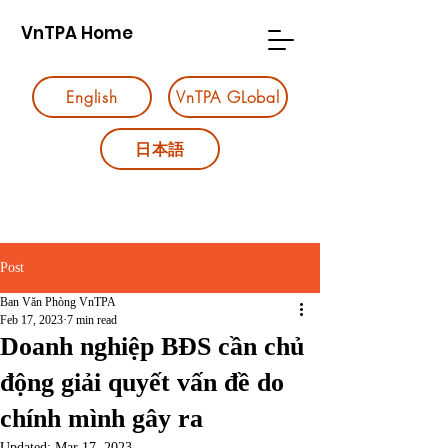
VnTPA Home
English
VnTPA GLobal
日本語
Post
Ban Văn Phòng VnTPA
Feb 17, 2023
7 min read
Doanh nghiệp BĐS cần chủ
động giải quyết vấn đề do
chính mình gây ra
Updated:
Mar 17, 2023