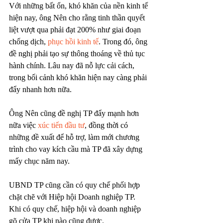
Với những bất ổn, khó khăn của nền kinh tế 
hiện nay, ông Nên cho rằng tinh thần quyết 
liệt vượt qua phải đạt 200% như giai đoạn 
chống dịch, 
phục hồi kinh tế
. Trong đó, ông 
đề nghị phải tạo sự thông thoáng về thủ tục 
hành chính. Lâu nay đã nỗ lực cải cách, 
trong bối cảnh khó khăn hiện nay càng phải 
đẩy nhanh hơn nữa.
Ông Nên cũng đề nghị TP đẩy mạnh hơn 
nữa việc 
xúc tiến đầu tư
, đồng thời có 
những đề xuất để hỗ trợ, làm mới chương 
trình cho vay kích cầu mà TP đã xây dựng 
mấy chục năm nay.
UBND TP cũng cần có quy chế phối hợp 
chặt chẽ với Hiệp hội Doanh nghiệp TP. 
Khi có quy chế, hiệp hội và doanh nghiệp 
gõ cửa TP khi nào cũng được.