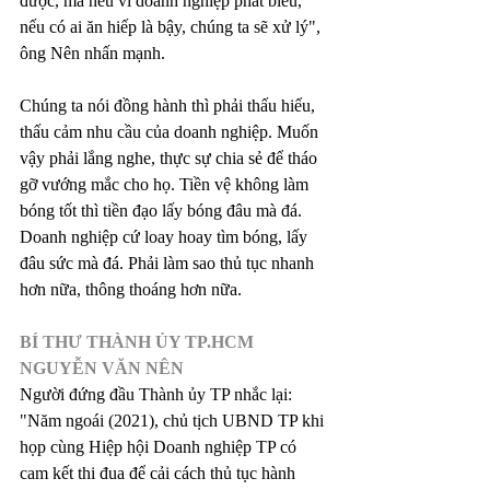
được, mà nếu vì doanh nghiệp phát biểu, 
nếu có ai ăn hiếp là bậy, chúng ta sẽ xử lý", 
ông Nên nhấn mạnh.
Chúng ta nói đồng hành thì phải thấu hiểu, 
thấu cảm nhu cầu của doanh nghiệp. Muốn 
vậy phải lắng nghe, thực sự chia sẻ để tháo 
gỡ vướng mắc cho họ. Tiền vệ không làm 
bóng tốt thì tiền đạo lấy bóng đâu mà đá. 
Doanh nghiệp cứ loay hoay tìm bóng, lấy 
đâu sức mà đá. Phải làm sao thủ tục nhanh 
hơn nữa, thông thoáng hơn nữa.
BÍ THƯ THÀNH ỦY TP.HCM 
NGUYỄN VĂN NÊN
Người đứng đầu Thành ủy TP nhắc lại: 
"Năm ngoái (2021), chủ tịch UBND TP khi 
họp cùng Hiệp hội Doanh nghiệp TP có 
cam kết thi đua để cải cách thủ tục hành 