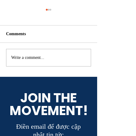
Comments
Quyết định điều chỉnh giá
Nghị quyết số 3
Write a comment...
đất tại Tp.HCM
về giải pháp tháo
trường bất động 
JOIN THE
MOVEMENT!
Điền email để được cập
nhật tin tức