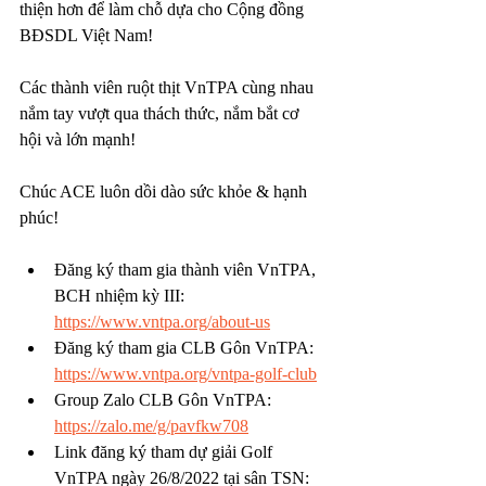
thiện hơn để làm chỗ dựa cho Cộng đồng 
BĐSDL Việt Nam!
Các thành viên ruột thịt VnTPA cùng nhau 
nắm tay vượt qua thách thức, nắm bắt cơ 
hội và lớn mạnh! 
Chúc ACE luôn dồi dào sức khỏe & hạnh 
phúc!
Đăng ký tham gia thành viên VnTPA, 
BCH nhiệm kỳ III: 
https://www.vntpa.org/about-us
Đăng ký tham gia CLB Gôn VnTPA: 
https://www.vntpa.org/vntpa-golf-club
Group Zalo CLB Gôn VnTPA: 
https://zalo.me/g/pavfkw708
Link đăng ký tham dự giải Golf 
VnTPA ngày 26/8/2022 tại sân TSN: 