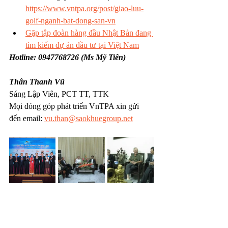
https://www.vntpa.org/post/giao-luu-
golf-nganh-bat-dong-san-vn
Gặp tập đoàn hàng đầu Nhật Bản đang 
tìm kiếm dự án đầu tư tại Việt Nam
Hotline: 0947768726 (Ms Mỹ Tiên)
Thân Thanh Vũ
Sáng Lập Viên, PCT TT, TTK
Mọi đóng góp phát triển VnTPA xin gửi 
đến email: 
vu.than@saokhuegroup.net