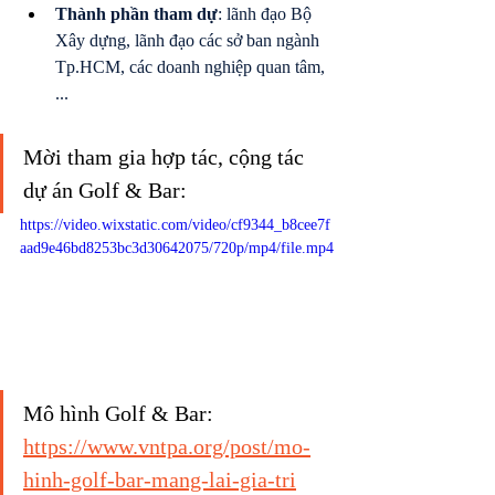
Thành phần tham dự
: lãnh đạo Bộ 
Xây dựng, lãnh đạo các sở ban ngành 
Tp.HCM, các doanh nghiệp quan tâm, 
...
Mời tham gia hợp tác, cộng tác 
dự án Golf & Bar:
https://video.wixstatic.com/video/cf9344_b8cee7f
aad9e46bd8253bc3d30642075/720p/mp4/file.mp4
Mô hình Golf & Bar: 
https://www.vntpa.org/post/mo-
hinh-golf-bar-mang-lai-gia-tri