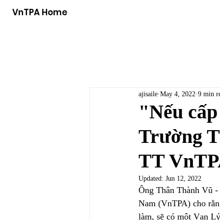
VnTPA Home
ajisaile
May 4, 2022
9 min r
"Nếu cấp 
Trường Th
TT VnT
Updated:
Jun 12, 2022
Ông Thân Thành Vũ - S
Nam (VnTPA) cho rằng 
làm, sẽ có một Vạn L