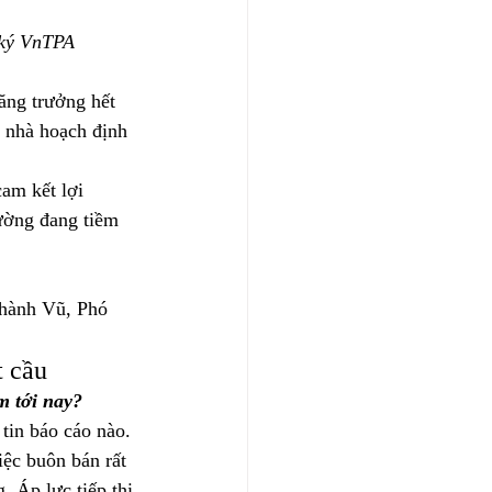
 ký VnTPA
ăng trưởng hết 
 nhà hoạch định 
am kết lợi 
rường đang tiềm 
Thành Vũ, Phó 
t cầu
m tới nay?
tin báo cáo nào. 
iệc buôn bán rất 
 Áp lực tiếp thị 