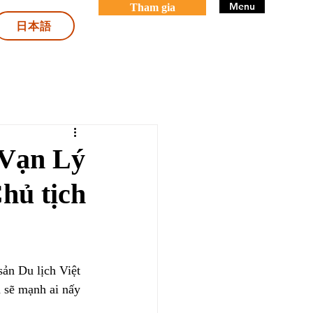
Menu
Tham gia
日本語
 Vạn Lý
hủ tịch
ản Du lịch Việt 
 sẽ mạnh ai nấy 