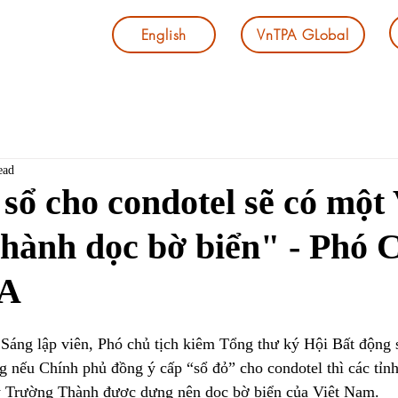
English
VnTPA GLobal
ead
sổ cho condotel sẽ có một
ành dọc bờ biển" - Phó C
PA
áng lập viên, Phó chủ tịch kiêm Tổng thư ký Hội Bất động s
nếu Chính phủ đồng ý cấp “sổ đỏ” cho condotel thì các tỉnh
ý Trường Thành được dựng nên dọc bờ biển của Việt Nam.