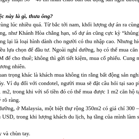
c này là gì, thưa ông?
ùng lúc nhiều quá. Từ bắc tới nam, khối lượng dự án ra cùng 
ơng, như Khánh Hòa chẳng hạn, số dự án cũng cực kỳ “khủng
g lại là loại hình dành cho người có thu nhập cao. Nhưng hi
iều lựa chọn để đầu tư. Ngoài nghỉ dưỡng, họ có thể mua căn 
 để cho thuê; không thì gửi tiết kiệm, mua cổ phiếu. Cung n
đương nhiên.
n trọng khác là khách mua không tin rằng bất động sản ngh
. Ví dụ đối với condotel, người mua sẽ đặt câu hỏi tại sao p
1 m2, trong khi với số tiền đó có thể mua được 1 m2 căn hộ 
 rõ ràng.
 dưỡng, ở Malaysia, một biệt thự rộng 350m2 có giá chỉ 300
u USD, trong khi lượng khách du lịch, hạ tầng của mình làm 
 và chùn tay.