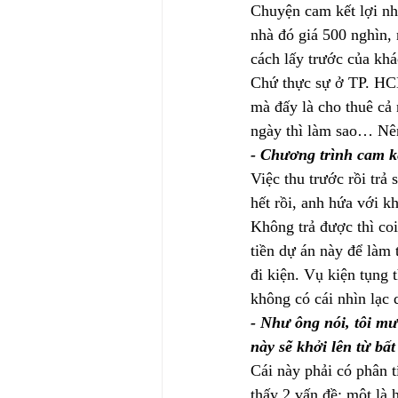
Chuyện cam kết lợi nhu
nhà đó giá 500 nghìn, 
cách lấy trước của khá
Chứ thực sự ở TP. HCM
mà đấy là cho thuê cả
ngày thì làm sao… Nê
- Chương trình cam kế
Việc thu trước rồi trả
hết rồi, anh hứa với k
Không trả được thì coi
tiền dự án này để làm 
đi kiện. Vụ kiện tụng 
không có cái nhìn lạc
- Như ông nói, tôi m
này sẽ khởi lên từ bấ
Cái này phải có phân t
thấy 2 vấn đề: một là 