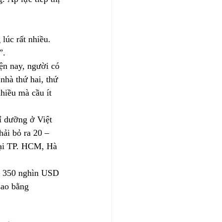
lúc rất nhiều. 
”.
ện nay, người có 
nhà thứ hai, thứ 
hiều mà cầu ít 
ỉ dưỡng ở Việt 
hải bỏ ra 20 – 
tại TP. HCM, Hà 
 – 350 nghìn USD 
sao bằng 