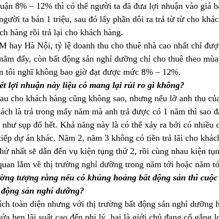
ận 8% – 12% thì có thể người ta đã đưa lợi nhuận vào giá bá
người ta bán 1 triệu, sau đó lấy phần dôi ra trả từ từ cho khá
ch hàng rồi trả lại cho khách hàng.
 hay Hà Nội, tỷ lệ doanh thu cho thuê nhà cao nhất chỉ đư
 năm đấy, còn bất động sản nghỉ dưỡng chỉ cho thuê theo mùa,
n tôi nghĩ không bao giờ đạt được mức 8% – 12%.
t lợi nhuận này liệu có mang lại rủi ro gì không?
 sau cho khách hàng cũng không sao, nhưng nếu lỡ anh thu của
hách là trả trong mấy năm mà anh trả được có 1 năm thì sao 
 như sụp đổ hết. Khả năng này là có thể xảy ra bởi có nhiều 
tiếp dự án khác. Năm 2, năm 3 không có tiền trả lãi cho khách
thứ nhất sẽ dẫn đến vụ kiện tụng thứ 2, rồi cùng nhau kiện tụ
 quan lắm về thị trường nghỉ dưỡng trong năm tới hoặc năm tớ
ường tượng rằng nếu có khủng hoảng bất động sản thì cuộ
t động sản nghỉ dưỡng?
ích toàn diện nhưng với thị trường bất động sản nghỉ dưỡng hi
hứa hẹn lãi suất cao đến phi lý, hai là giới chủ đang cố gắng 