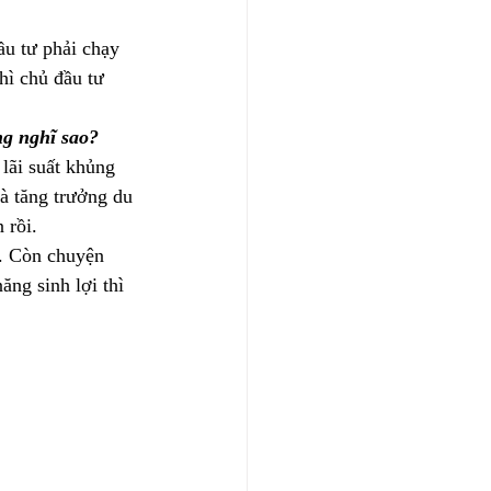
ầu tư phải chạy 
hì chủ đầu tư 
ng nghĩ sao?
lãi suất khủng 
à tăng trưởng du 
 rồi.
a. Còn chuyện 
ng sinh lợi thì 