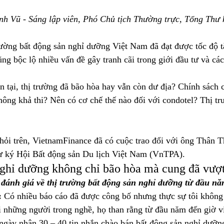
h Vũ - Sáng lập viên, Phó Chủ tịch Thường trực, Tổng Thư
ường bất động sản nghỉ dưỡng Việt Nam đã đạt được tốc độ t
g bộc lộ nhiều vấn đề gây tranh cãi trong giới đầu tư và các
n tại, thị trường đã bão hòa hay vẫn còn dư địa? Chính sách c
hông khả thi? Nên có cơ chế thế nào đối với condotel? Thị t
.
u hỏi trên, VietnamFinance đã có cuộc trao đổi với ông Thân 
ư ký Hội Bất động sản Du lịch Việt Nam (VnTPA).
nghỉ dưỡng không chỉ bão hòa mà cung đã vượ
 đánh giá về thị trường bất động sản nghỉ dưỡng từ đầu nă
:
 Có nhiều báo cáo đã được công bố nhưng thực sự tôi không 
i những người trong nghề, họ than rằng từ đầu năm đến giờ v
ngày nhận 30 – 40 tin nhắn chào bán bất động sản nghỉ dưỡng.