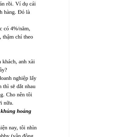
n rồi. Ví dụ cái 
ch hàng. Đó là 
ợc có 4%/năm, 
 thậm chí theo 
 khách, anh xài 
đây?
doanh nghiệp lấy 
 thì sẽ dắt nhau 
ng. Cho nên tôi 
i nữa.
c khủng hoảng 
ện nay, tôi nhìn 
lobby (vận động 