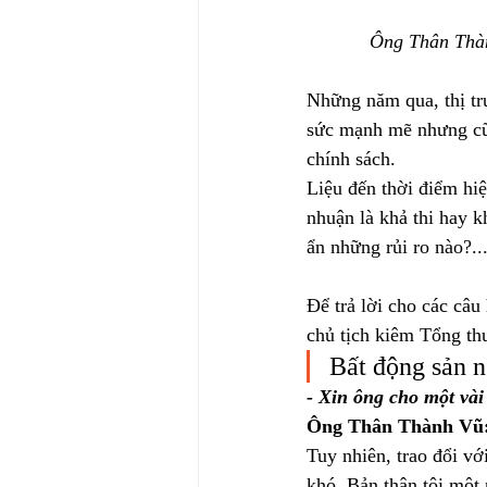
Ông Thân Thàn
Những năm qua, thị tr
sức mạnh mẽ nhưng cũn
chính sách.
Liệu đến thời điểm hiệ
nhuận là khả thi hay k
ẩn những rủi ro nào?..
Để trả lời cho các câ
chủ tịch kiêm Tổng th
Bất động sản 
- Xin ông cho một vài
Ông Thân Thành Vũ
Tuy nhiên, trao đổi vớ
khó. Bản thân tôi một 