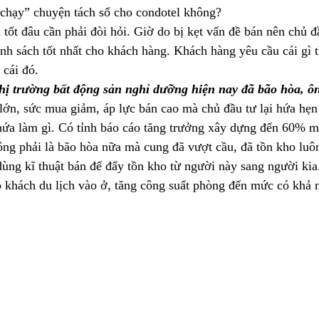
 “chạy” chuyện tách sổ cho condotel không?
 tốt đâu cần phải đòi hỏi. Giờ do bị kẹt vấn đề bán nên chủ đ
nh sách tốt nhất cho khách hàng. Khách hàng yêu cầu cái gì t
 cái đó.
thị trường bất động sản nghỉ dưỡng hiện nay đã bão hòa, ô
ớn, sức mua giảm, áp lực bán cao mà chủ đầu tư lại hứa hẹn 
ì hứa làm gì. Có tỉnh báo cáo tăng trưởng xây dựng đến 60% m
ông phải là bão hòa nữa mà cung đã vượt cầu, đã tồn kho luôn
dùng kĩ thuật bán để đẩy tồn kho từ người này sang người ki
 khách du lịch vào ở, tăng công suất phòng đến mức có khả nă