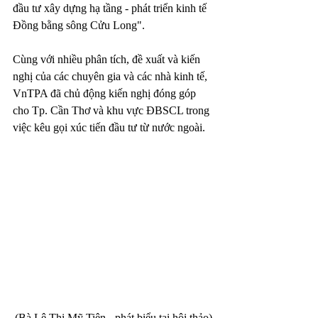
đầu tư xây dựng hạ tầng - phát triển kinh tế 
Đồng bằng sông Cửu Long". 
Cùng với nhiều phân tích, đề xuất và kiến 
nghị của các chuyên gia và các nhà kinh tế, 
VnTPA đã chủ động kiến nghị đóng góp 
cho Tp. Cần Thơ và khu vực ĐBSCL trong 
việc kêu gọi xúc tiến đầu tư từ nước ngoài. 
(Bà Lê Thị Mỹ Tiên - phát biểu tại hội thảo)