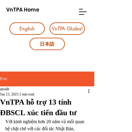
VnTPA Home
English
VnTPA GLobal
日本語
Post
ajisaile
Jun 13, 2023
2 min read
VnTPA hỗ trợ 13 tỉnh
ĐBSCL xúc tiến đầu tư
Với kinh nghiệm hơn 20 năm và mối quan 
hệ chặt chẽ với các đối tác Nhật Bản, 