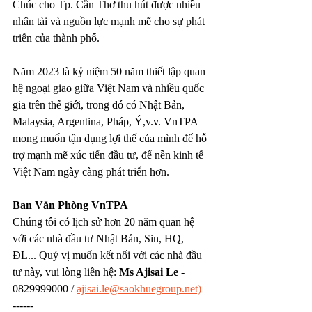
Chúc cho Tp. Cần Thơ thu hút được nhiều 
nhân tài và nguồn lực mạnh mẽ cho sự phát 
triển của thành phố.
Năm 2023 là kỷ niệm 50 năm thiết lập quan 
hệ ngoại giao giữa Việt Nam và nhiều quốc 
gia trên thế giới, trong đó có Nhật Bản, 
Malaysia, Argentina, Pháp, Ý,v.v. VnTPA 
mong muốn tận dụng lợi thế của mình để hỗ 
trợ mạnh mẽ xúc tiến đầu tư, để nền kinh tế 
Việt Nam ngày càng phát triển hơn.
Ban Văn Phòng VnTPA
Chúng tôi có lịch sử hơn 20 năm quan hệ 
với các nhà đầu tư Nhật Bản, Sin, HQ, 
ĐL... Quý vị muốn kết nối với các nhà đầu 
tư này, vui lòng liên hệ: 
Ms Ajisai Le
 - 
0829999000 / 
ajisai.le@saokhuegroup.net)
------