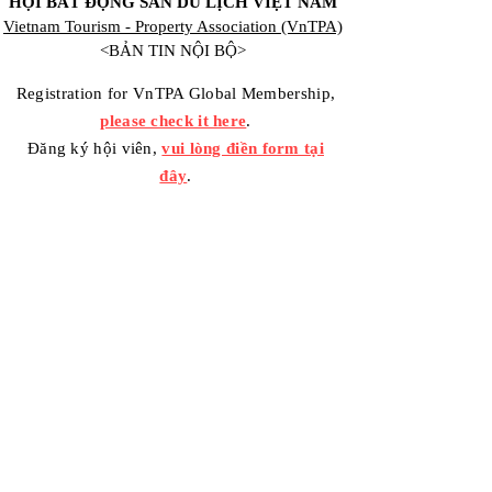
HỘI BẤT ĐỘNG SẢN DU LỊCH VIỆT NAM
Vietnam Tourism - Property Association (VnTPA)
<BẢN TIN NỘI BỘ>
Registration for VnTPA Global Membership,
please check it here
.
Đăng ký hội viên,
vui lòng điền form tại
đây
.
Contact Us
Your message / Nhắn tin