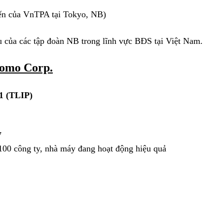
tiến của VnTPA tại Tokyo, NB)
ểu của các tập đoàn NB trong lĩnh vực BĐS tại Việt Nam.
tomo Corp.
1 (TLIP)
7
100 công ty, nhà máy đang hoạt động hiệu quả