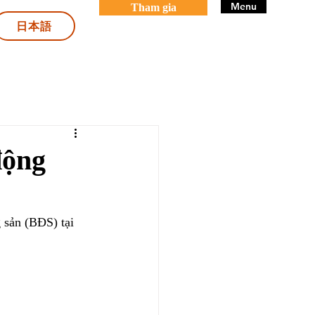
Menu
Tham gia
日本語
động
 sản (BĐS) tại 