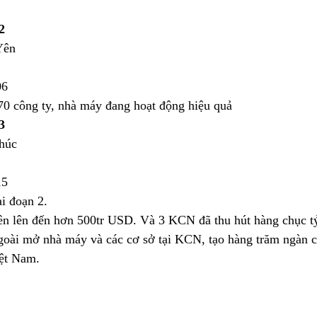
2 
Yên
06
70 công ty, nhà máy đang hoạt động hiệu quả
3
húc
15
i đoạn 2.
n lên đến hơn 500tr USD. Và 3 KCN đã thu hút hàng chục t
goài mở nhà máy và các cơ sở tại KCN, tạo hàng trăm ngàn c
iệt Nam.