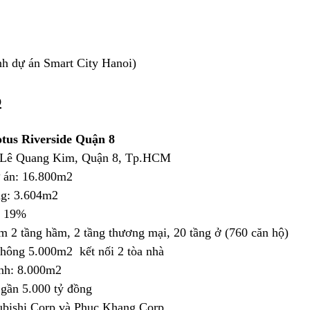
ảnh dự án Smart City Hanoi)
p
tus Riverside Quận 8
 Lê Quang Kim, Quận 8, Tp.HCM
ự án: 16.800m2
ng: 3.604m2
: 19%
m 2 tầng hầm, 2 tầng thương mại, 20 tầng ở (760 căn hộ)
hông 5.000m2  kết nối 2 tòa nhà
nh: 8.000m2
 gần 5.000 tỷ đồng
ubishi Corp và Phuc Khang Corp