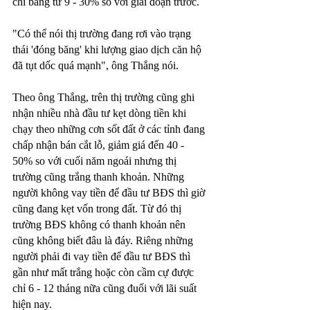
chỉ bằng từ 9 - 30% so với giai đoạn trước. 
"Có thể nói thị trường đang rơi vào trạng 
thái 'đóng băng' khi lượng giao dịch căn hộ 
đã tụt dốc quá mạnh", ông Thắng nói.
Theo ông Thắng, trên thị trường cũng ghi 
nhận nhiều nhà đầu tư kẹt dòng tiền khi 
chạy theo những cơn sốt đất ở các tỉnh đang 
chấp nhận bán cắt lỗ, giảm giá đến 40 - 
50% so với cuối năm ngoái nhưng thị 
trường cũng trắng thanh khoản. Những 
người không vay tiền để đầu tư BĐS thì giờ 
cũng đang kẹt vốn trong đất. Từ đó thị 
trường BĐS không có thanh khoản nên 
cũng không biết đâu là đáy. Riêng những 
người phải đi vay tiền để đầu tư BĐS thì 
gần như mất trắng hoặc còn cầm cự được 
chỉ 6 - 12 tháng nữa cũng đuối với lãi suất 
hiện nay.