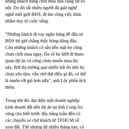
lượng khách hàng chốt mua nhà cũng rất èo 
uột. Do đó rất nhiều người đã giải nghệ 
nghề môi giới BĐS, đi tìm công việc khác 
nhằm duy trì cuộc sống. 
"Những khách đi vay ngân hàng để đầu tư 
BĐS thì giờ chẳng thấy bóng dáng đâu. 
Còn những khách có sẵn tiền mặt họ cũng 
chưa chốt mua ngay. Đa số họ lười đi tham 
quan dự án và cũng chưa muốn mua lúc 
này. Bởi thị trường quá nhiều bất ổn nên họ 
chưa yên tâm, vẫn chờ đợi điều gì đó, có thể 
là muốn rớt giá hơn nữa", anh Lộc phân tích 
thêm.
Trong khi đó, đại diện một doanh nghiệp 
kinh doanh đất nền dự án tại tỉnh Long An 
cũng cho biết trước đây hằng tuần đều có 
các chuyến xe chở khách từ TP.HCM về 
xem đất. Thế nhưng đã nhiều tháng nay, có 