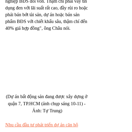
nghiệp BĐS đói vốn. Thậm chí phải vay tín 
dụng đen với lãi suất rất cao, đầy rủi ro hoặc 
phải bán bớt tài sản, dự án hoặc bán sản 
phẩm BĐS với chiết khấu sâu, thậm chí đến 
40% giá hợp đồng", ông Châu nói.
(Dự án bất động sản đang được xây dựng ở 
quận 7, TP.HCM (ảnh chụp sáng 10-11) - 
Ảnh: Tự Trung)
Nhu cầu đầu tư phát triển dự án căn hộ