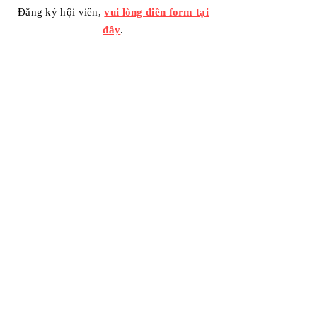
Đăng ký hội viên,
vui lòng điền form tại
đây
.
Contact Us
Your message / Nhắn tin