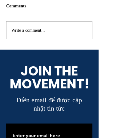
Comments
‘Bán BĐS nghỉ dưỡng
Khi Người Dân 
Write a comment...
bằng ‘ảo vọng tài chính’ sẽ
Vụ Bằng Sự Tận
ngày càng khó tồn tại’
JOIN THE
MOVEMENT!
Điền email để được cập
nhật tin tức