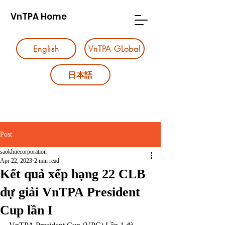
VnTPA Home
English
VnTPA GLobal
日本語
Post
saokhuecorporation
Apr 22, 2023
2 min read
Kết quả xếp hạng 22 CLB
dự giải VnTPA President
Cup lần I