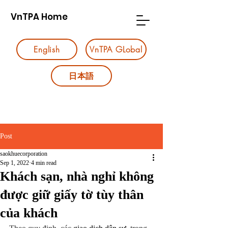
VnTPA Home
English
VnTPA GLobal
日本語
Post
saokhuecorporation
Sep 1, 2022
4 min read
Khách sạn, nhà nghỉ không
được giữ giấy tờ tùy thân
của khách