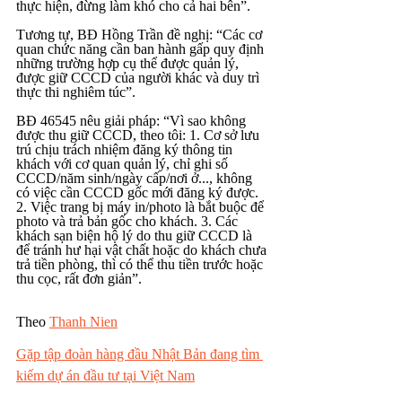
thực hiện, đừng làm khó cho cả hai bên”.
Tương tự, BĐ Hồng Trần đề nghị: “Các cơ 
quan chức năng cần ban hành gấp quy định 
những trường hợp cụ thể được quản lý, 
được giữ CCCD của người khác và duy trì 
thực thi nghiêm túc”.
BĐ 46545 nêu giải pháp: “Vì sao không 
được thu giữ CCCD, theo tôi: 1. Cơ sở lưu 
trú chịu trách nhiệm đăng ký thông tin 
khách với cơ quan quản lý, chỉ ghi số 
CCCD/năm sinh/ngày cấp/nơi ở..., không 
có việc cần CCCD gốc mới đăng ký được. 
2. Việc trang bị máy in/photo là bắt buộc để 
photo và trả bản gốc cho khách. 3. Các 
khách sạn biện hộ lý do thu giữ CCCD là 
để tránh hư hại vật chất hoặc do khách chưa 
trả tiền phòng, thì có thể thu tiền trước hoặc 
thu cọc, rất đơn giản”.
Theo 
Thanh Nien
Gặp tập đoàn hàng đầu Nhật Bản đang tìm 
kiếm dự án đầu tư tại Việt Nam