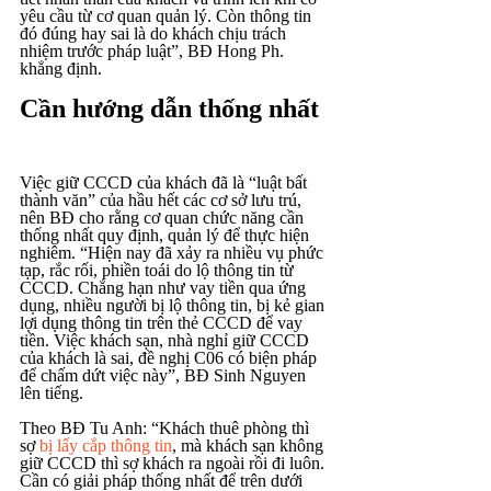
yêu cầu từ cơ quan quản lý. Còn thông tin 
đó đúng hay sai là do khách chịu trách 
nhiệm trước pháp luật”, BĐ Hong Ph. 
khẳng định.
Cần hướng dẫn thống nhất
Việc giữ CCCD của khách đã là “luật bất 
thành văn” của hầu hết các cơ sở lưu trú, 
nên BĐ cho rằng cơ quan chức năng cần 
thống nhất quy định, quản lý để thực hiện 
nghiêm. “Hiện nay đã xảy ra nhiều vụ phức 
tạp, rắc rối, phiền toái do lộ thông tin từ 
CCCD. Chẳng hạn như vay tiền qua ứng 
dụng, nhiều người bị lộ thông tin, bị kẻ gian 
lợi dụng thông tin trên thẻ CCCD để vay 
tiền. Việc khách sạn, nhà nghỉ giữ CCCD 
của khách là sai, đề nghị C06 có biện pháp 
để chấm dứt việc này”, BĐ Sinh Nguyen 
lên tiếng.
Theo BĐ Tu Anh: “Khách thuê phòng thì 
sợ 
bị lấy cắp thông tin
, mà khách sạn không 
giữ CCCD thì sợ khách ra ngoài rồi đi luôn. 
Cần có giải pháp thống nhất để trên dưới 