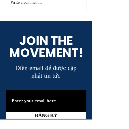
Quyết định điều chỉnh giá
Nghị quyết số 3
Write a comment...
đất tại Tp.HCM
về giải pháp tháo
trường bất động 
JOIN THE
MOVEMENT!
Điền email để được cập
nhật tin tức
ĐĂNG KÝ