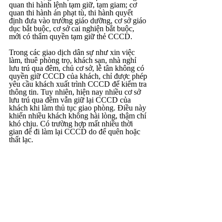
quan thi hành lệnh tạm giữ, tạm giam; cơ 
quan thi hành án phạt tù, thi hành quyết 
định đưa vào trường giáo dưỡng, cơ sở giáo 
dục bắt buộc, cơ sở cai nghiện bắt buộc, 
mới có thẩm quyền tạm giữ thẻ CCCD.
Trong các giao dịch dân sự như xin việc 
làm, thuê phòng trọ, khách sạn, nhà nghỉ 
lưu trú qua đêm, chủ cơ sở, lễ tân không có 
quyền giữ CCCD của khách, chỉ được phép 
yêu cầu khách xuất trình CCCD để kiểm tra 
thông tin. Tuy nhiên, hiện nay nhiều cơ sở 
lưu trú qua đêm vẫn giữ lại CCCD của 
khách khi làm thủ tục giao phòng. Điều này 
khiến nhiều khách không hài lòng, thậm chí 
khó chịu. Có trường hợp mất nhiều thời 
gian để đi làm lại CCCD do để quên hoặc 
thất lạc.