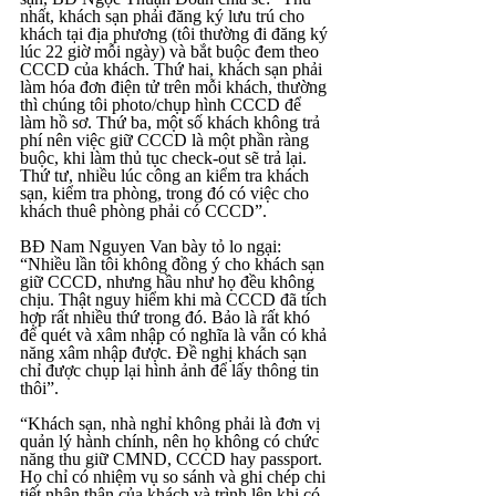
nhất, khách sạn phải đăng ký lưu trú cho 
khách tại địa phương (tôi thường đi đăng ký 
lúc 22 giờ mỗi ngày) và bắt buộc đem theo 
CCCD của khách. Thứ hai, khách sạn phải 
làm hóa đơn điện tử trên mỗi khách, thường 
thì chúng tôi photo/chụp hình CCCD để 
làm hồ sơ. Thứ ba, một số khách không trả 
phí nên việc giữ CCCD là một phần ràng 
buộc, khi làm thủ tục check-out sẽ trả lại. 
Thứ tư, nhiều lúc công an kiểm tra khách 
sạn, kiểm tra phòng, trong đó có việc cho 
khách thuê phòng phải có CCCD”.
BĐ Nam Nguyen Van bày tỏ lo ngại: 
“Nhiều lần tôi không đồng ý cho khách sạn 
giữ CCCD, nhưng hầu như họ đều không 
chịu. Thật nguy hiểm khi mà CCCD đã tích 
hợp rất nhiều thứ trong đó. Bảo là rất khó 
để quét và xâm nhập có nghĩa là vẫn có khả 
năng xâm nhập được. Đề nghị khách sạn 
chỉ được chụp lại hình ảnh để lấy thông tin 
thôi”.
“Khách sạn, nhà nghỉ không phải là đơn vị 
quản lý hành chính, nên họ không có chức 
năng thu giữ CMND, CCCD hay passport. 
Họ chỉ có nhiệm vụ so sánh và ghi chép chi 
tiết nhân thân của khách và trình lên khi có 