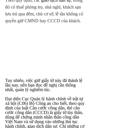
Theo quy định, các 
giao dịch dân sự
, trong 
đó có thuê phòng trọ, nhà nghỉ, khách sạn 
lưu trú qua đêm, chủ cơ sở, lễ tân không có 
quyền giữ CMND hay CCCD của khách.
Tuy nhiên, việc giữ giấy tờ này đã thành lệ 
lâu nay, nên bạn đọc đề nghị cần thống 
nhất, quản lý nghiêm túc.
Đại diện Cục Quản lý hành chính về trật tự 
xã hội (C06) Bộ Công an cho biết, theo quy 
định của luật Căn cước công dân, thẻ căn 
cước công dân (CCCD) là giấy tờ tùy thân, 
dùng để chứng minh nhân thân công dân 
Việt Nam và sử dụng vào những thủ tục 
hành chính, giao dịch dân sự. Chỉ những cơ 