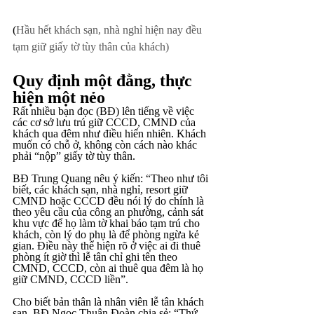
(
Hầu hết khách sạn, nhà nghỉ hiện nay đều 
tạm giữ giấy tờ tùy thân của khách)
Quy định một đằng, thực 
hiện một nẻo
Rất nhiều bạn đọc (BĐ) lên tiếng về việc 
các cơ sở lưu trú giữ CCCD, CMND của 
khách qua đêm như điều hiển nhiên. Khách 
muốn có chỗ ở, không còn cách nào khác 
phải “nộp” giấy tờ tùy thân.
BĐ Trung Quang nêu ý kiến: “Theo như tôi 
biết, các khách sạn, nhà nghỉ, resort giữ 
CMND hoặc CCCD đều nói lý do chính là 
theo yêu cầu của công an phường, cảnh sát 
khu vực để họ làm tờ khai báo tạm trú cho 
khách, còn lý do phụ là để phòng ngừa kẻ 
gian. Điều này thể hiện rõ ở việc ai đi thuê 
phòng ít giờ thì lễ tân chỉ ghi tên theo 
CMND, CCCD, còn ai thuê qua đêm là họ 
giữ CMND, CCCD liền”.
Cho biết bản thân là nhân viên lễ tân khách 
sạn, BĐ Ngọc Thuận Đoàn chia sẻ: “Thứ 