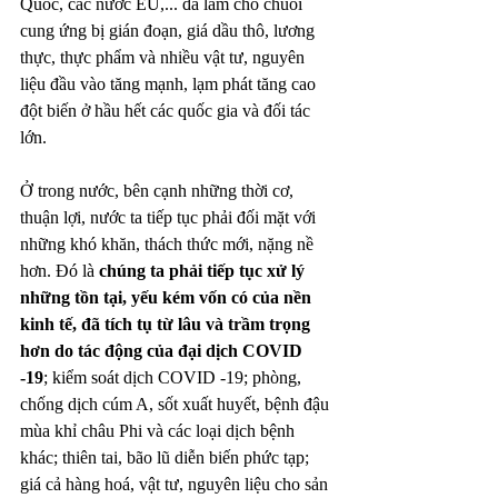
Quốc, các nước EU,... đã làm cho chuỗi 
cung ứng bị gián đoạn, giá dầu thô, lương 
thực, thực phẩm và nhiều vật tư, nguyên 
liệu đầu vào tăng mạnh, lạm phát tăng cao 
đột biến ở hầu hết các quốc gia và đối tác 
lớn.
Ở trong nước, bên cạnh những thời cơ, 
thuận lợi, nước ta tiếp tục phải đối mặt với 
những khó khăn, thách thức mới, nặng nề 
hơn. Đó là 
chúng ta phải tiếp tục xử lý 
những tồn tại, yếu kém vốn có của nền 
kinh tế, đã tích tụ từ lâu và trầm trọng 
hơn do tác động của đại dịch COVID 
-19
; kiểm soát dịch COVID -19; phòng, 
chống dịch cúm A, sốt xuất huyết, bệnh đậu 
mùa khỉ châu Phi và các loại dịch bệnh 
khác; thiên tai, bão lũ diễn biến phức tạp; 
giá cả hàng hoá, vật tư, nguyên liệu cho sản 