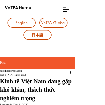
VnTPA Home
English
VnTPA GLobal
日本語
Post
saokhuecorporation
Oct 4, 2022
3 min read
Kinh tế Việt Nam đang gặp
khó khăn, thách thức
nghiêm trọng
Updated:
Oct 4, 2022