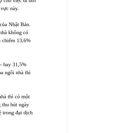
 cho việc di dời 
 vực này.
 của Nhật Bản. 
 nhà không có 
à chiếm 13,6% 
 - hay 31,5% 
a ngôi nhà thì 
hà thì có một 
 thu hút ngày 
 trong đại dịch 