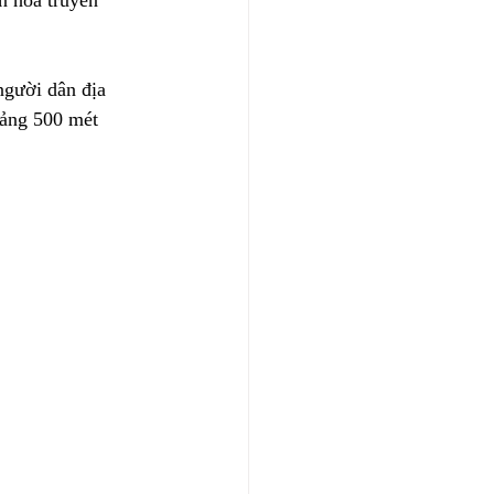
n hóa truyền 
người dân địa 
oảng 500 mét 