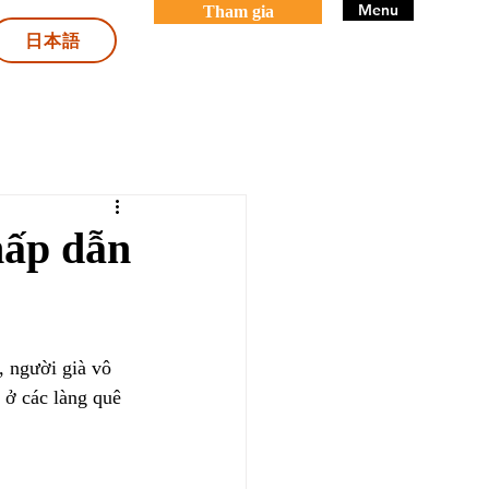
Menu
Tham gia
日本語
hấp dẫn
 người già vô 
 ở các làng quê 