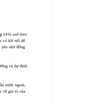
g 141k usd theo 
 có kết nối dễ 
u yên nhờ đồng 
ưỡng và dự định 
dân nước ngoài, 
 về giá trị của 