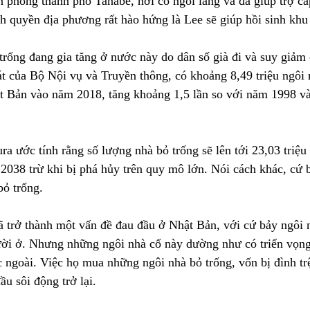
 phòng thành phố Tanabe, nơi có ngôi làng và đã giúp trợ cấp
nh quyền địa phương rất hào hứng là Lee sẽ giúp hồi sinh khu
trống đang gia tăng ở nước này do dân số già đi và suy giảm
t của Bộ Nội vụ và Truyền thông, có khoảng 8,49 triệu ngôi
t Bản vào năm 2018, tăng khoảng 1,5 lần so với năm 1998 v
 ước tính rằng số lượng nhà bỏ trống sẽ lên tới 23,03 triệu
2038 trừ khi bị phá hủy trên quy mô lớn. Nói cách khác, cứ b
bỏ trống.
ã trở thành một vấn đề đau đầu ở Nhật Bản, với cứ bảy ngôi n
ời ở. Nhưng những ngôi nhà cổ này dường như có triển vọng
ngoài. Việc họ mua những ngôi nhà bỏ trống, vốn bị đình trệ
u sôi động trở lại.