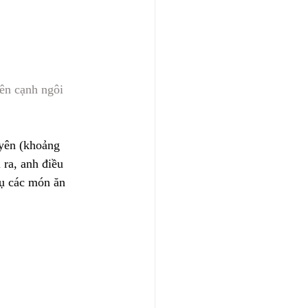
ên cạnh ngôi 
yên (khoảng 
ra, anh điều 
ụ các món ăn 