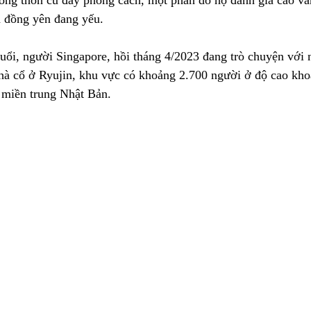
ông thôn cũ đầy phong cách, một phần do họ đánh giá cao vă
 đồng yên đang yếu.
uổi, người Singapore, hồi tháng 4/2023 đang trò chuyện với 
hà cổ ở Ryujin, khu vực có khoảng 2.700 người ở độ cao kh
 miền trung Nhật Bản.