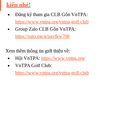
kiến nhé!
Đăng ký tham gia CLB Gôn VnTPA: 
https://www.vntpa.org/vntpa-golf-club
Group Zalo CLB Gôn VnTPA: 
https://zalo.me/g/pavfkw708
Xem thêm thông tin giới thiệu về:
Hội VnTPA: 
https://www.vntpa.org/
VnTPA Golf Club: 
https://www.vntpa.org/vntpa-golf-club