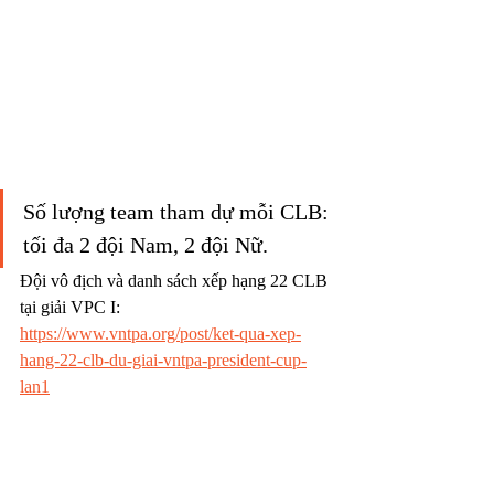
Số lượng team tham dự mỗi CLB: 
tối đa 2 đội Nam, 2 đội Nữ.
Đội vô địch và danh sách xếp hạng 22 CLB 
tại giải VPC I: 
https://www.vntpa.org/post/ket-qua-xep-
hang-22-clb-du-giai-vntpa-president-cup-
lan1