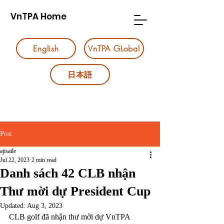
VnTPA Home
English
VnTPA GLobal
日本語
Post
ajisaile
Jul 22, 2023
2 min read
Danh sách 42 CLB nhận
Thư mời dự President Cup
Updated:
Aug 3, 2023
CLB golf đã nhận thư mời dự VnTPA 