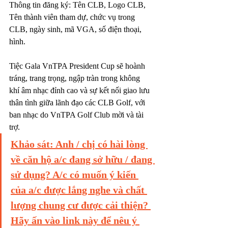
Thông tin đăng ký: Tên CLB, Logo CLB, 
Tên thành viên tham dự, chức vụ trong 
CLB, ngày sinh, mã VGA, số điện thoại, 
hình.
Tiệc Gala VnTPA President Cup sẽ hoành 
tráng, trang trọng, ngập tràn trong không 
khí âm nhạc đỉnh cao và sự kết nối giao lưu 
thân tình giữa lãnh đạo các CLB Golf, với 
ban nhạc do VnTPA Golf Club mời và tài 
trợ.
Khảo sát: Anh / chị có hài lòng 
về căn hộ a/c đang sở hữu / đang 
sử dụng? A/c có muốn ý kiến 
của a/c được lắng nghe và chất 
lượng chung cư được cải thiện? 
Hãy ấn vào link này để nêu ý 