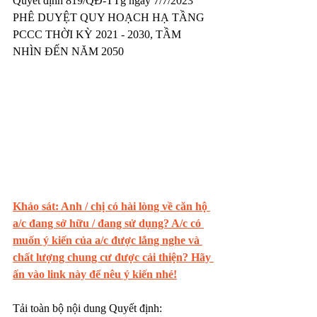
Quyết định 819/QĐ-TTg ngày 7/7/2023 
PHÊ DUYỆT QUY HOẠCH HẠ TẦNG 
PCCC THỜI KỲ 2021 - 2030, TẦM 
NHÌN ĐẾN NĂM 2050
Khảo sát: Anh / chị có hài lòng về căn hộ 
a/c đang sở hữu / đang sử dụng? A/c có 
muốn ý kiến của a/c được lắng nghe và 
chất lượng chung cư được cải thiện? Hãy 
ấn vào link này để nêu ý kiến nhé!
Tải toàn bộ nội dung Quyết định: 