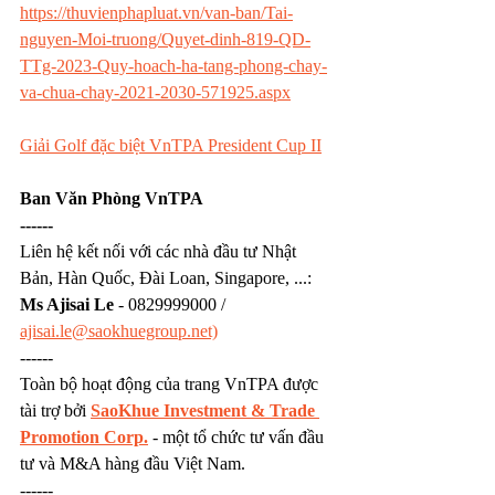
https://thuvienphapluat.vn/van-ban/Tai-
nguyen-Moi-truong/Quyet-dinh-819-QD-
TTg-2023-Quy-hoach-ha-tang-phong-chay-
va-chua-chay-2021-2030-571925.aspx
Giải Golf đặc biệt VnTPA President Cup II
Ban Văn Phòng VnTPA
------
Liên hệ kết nối với các nhà đầu tư Nhật 
Bản, Hàn Quốc, Đài Loan, Singapore, ...: 
Ms Ajisai Le
 - 0829999000 / 
ajisai.le@saokhuegroup.net)
------
Toàn bộ hoạt động của trang VnTPA được 
tài trợ bởi 
SaoKhue Investment & Trade 
Promotion Corp.
 - một tổ chức tư vấn đầu 
tư và M&A hàng đầu Việt Nam.
------