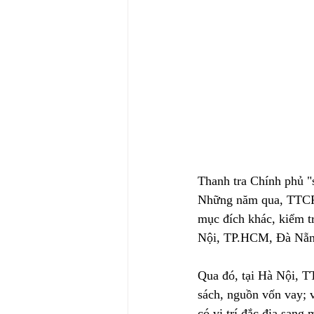
Thanh tra Chính phủ "s
Những năm qua, TTCP đã
mục đích khác, kiểm tr
Nội, TP.HCM, Đà Nẵ
Qua đó, tại Hà Nội, T
sách, nguồn vốn vay; 
có vị trí đắc địa sang