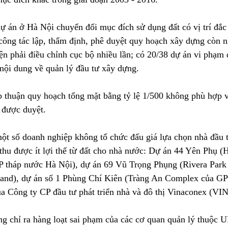
 án ở Hà Nội chuyển đổi mục đích sử dụng đất có vị trí đắc đ
công tác lập, thẩm định, phê duyệt quy hoạch xây dựng còn n
iện phải điều chỉnh cục bộ nhiều lần; có 20/38 dự án vi phạm
nội dung về quản lý đầu tư xây dựng.
p thuận quy hoạch tổng mặt bằng tỷ lệ 1/500 không phù hợp 
ã được duyệt.
ột số doanh nghiệp không tổ chức đấu giá lựa chọn nhà đầu t
 thu được ít lợi thế từ đất cho nhà nước: Dự án 44 Yên Phụ (
P tháp nước Hà Nội), dự án 69 Vũ Trọng Phụng (Rivera Park
nd), dự án số 1 Phùng Chí Kiên (Tràng An Complex của GP I
ủa Công ty CP đầu tư phát triển nhà và đô thị Vinaconex 
g chỉ ra hàng loạt sai phạm của các cơ quan quản lý thuộc