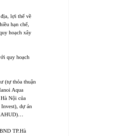
ịa, lợi thế về 
hiều hạn chế, 
 quy hoạch xây 
với quy hoạch 
ư (tự thỏa thuận 
Hanoi Aqua 
 Hà Nội của 
nvest), dự án 
(VINAHUD)…
 UBND TP.Hà 