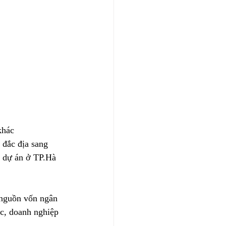
khác
 đắc địa sang 
ố dự án ở TP.Hà 
 nguồn vốn ngân 
c, doanh nghiệp 