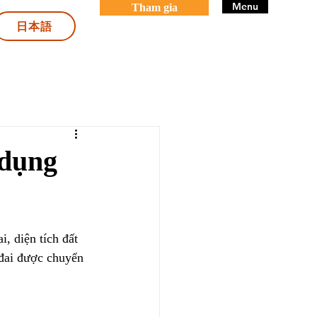
Menu
Tham gia
日本語
 dụng
, diện tích đất 
 đai được chuyển 