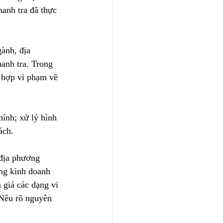
hanh tra đã thực 
ành, địa 
anh tra. Trong 
 hợp vi phạm về 
hính; xử lý hình 
ách.
địa phương 
ang kinh doanh 
 giá các dạng vi 
 Nêu rõ nguyên 