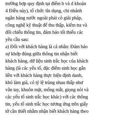
trường hợp quy định tại điểm b và d khoản 
4 Điều này), tổ chức tín dụng, chi nhánh 
ngân hàng nước ngoài phải có giải pháp, 
công nghệ kỹ thuật để thu thập, kiểm tra và 
đối chiếu thông tin, đảm bảo tối thiểu các 
yêu cầu sau:
a) Đối với khách hàng là cá nhân: Đảm bảo 
sự khớp đúng giữa thông tin nhận biết 
khách hàng, dữ liệu sinh trắc học của khách 
hàng (là các yếu tố, đặc điểm sinh học gắn 
liền với khách hàng thực hiện định danh, 
khó làm giả, có tỷ lệ trùng nhau thấp như 
vân tay, khuôn mặt, mống mắt, giọng nói và 
các yếu tố sinh trắc học khác) với các thông 
tin, yếu tố sinh trắc học tương ứng trên giấy 
tờ cần thiết nhằm nhận biết khách hàng theo 
quy định của pháp luật về phòng, chống rửa 
tiền, theo yêu cầu của tổ chức tín dụng, chi 
nhánh ngân hàng nước ngoài hoặc với dữ 