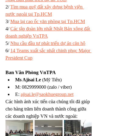
2/ 
Tìm mua quỹ đất xây dựng bệnh viện 
nước ngoài tại Tp.HCM
3/ 
Mua lại cao ốc văn phòng tại Tp.HCM
4/ 
Các tập đoàn lớn nhất Nhật Bản xông đất 
doanh nghiệp VnTPA
5/ 
Nhu cầu đầu tư phát triển dự án căn hộ
6/ 
14 Teams xuất sắc nhất chinh phục Major 
President Cup
Ban Văn Phòng VnTPA
Ms Ajisai Le
 (Mỹ Tiên)
M: 0829999000 (zalo / viber)
E: 
ajisai.le@saokhuegroup.net
Các hình ảnh xúc tiến của chúng tôi đã giúp 
cho hàng trăm liên doanh thành công giữa 
các doanh nghiệp VN và nước ngoài: