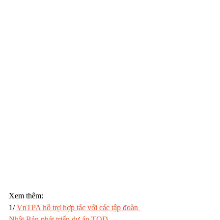
Xem thêm: 
1/ 
VnTPA hỗ trợ hợp tác với các tập đoàn 
Nhật Bản phát triển dự án TOD