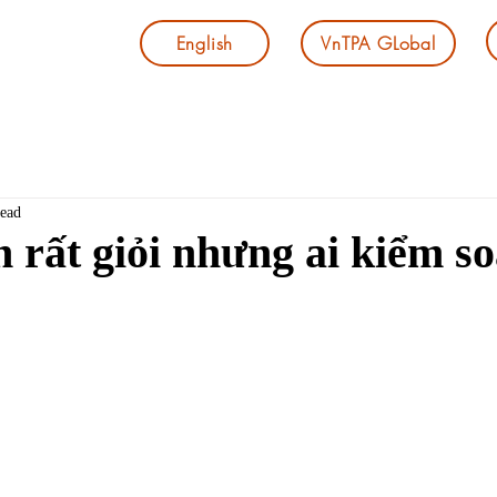
English
VnTPA GLobal
read
 rất giỏi nhưng ai kiểm so