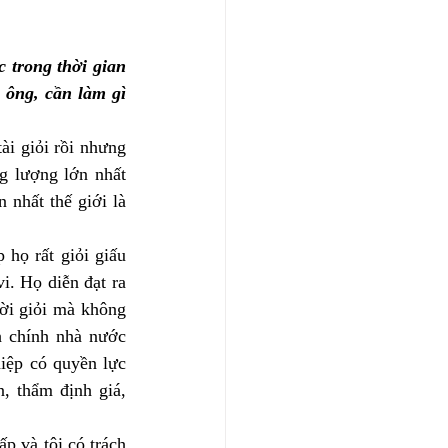
trong thời gian 
 ông, cần làm gì 
i giỏi rồi nhưng 
g lượng lớn nhất 
nhất thế giới là 
họ rất giỏi giấu 
i. Họ diễn đạt ra 
i giỏi mà không 
h chính nhà nước 
iệp có quyền lực 
, thẩm định giá, 
p và tôi có trách 