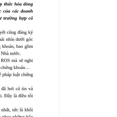
p thức hóa dòng 
c của các doanh 
ư trường hợp cổ 
yết cũng đăng ký 
ải nhìn dưới góc 
g khoán, bao gồm 
 Nhà nước. 
 ROS mà sẽ nghi 
ờng chứng khoán…
 pháp luật chứng 
đã hơi cả tin và 
 Đây là điều tôi 
nhất, tức là khôi 
ắc phục những hậu 