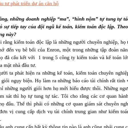
u tư phát triển dự án căn hộ
ằng, những doanh nghiệp “ma”, “hình nộm” tự tung tự tác 
 sự tiếp tay của đội ngũ kế toán, kiểm toán độc lập. Theo
ạng này?
i rằng kiểm toán độc lập là những người chuyên nghiệp, họ tà
hớ đến vụ bê bối của Enron, một trong những tập đoàn năn
đã cấu kết với  1 trong 5 công ty kiểm toán và kế toán lớn 
a mặt nhà đầu tư.
ười ta phát hiện ra những kế toán, kiểm toán chuyên nghiệp 
giỏi ngụy biện. Họ làm ra những báo cáo tài chính rất tinh v
ỉ những người giỏi hơn họ mới hiểu được thôi. Những ngườ
m sát thì họ tự tung tự tác. Tôi cho rằng các cơ quan hàn
ọ đâu. Thế thì phải có những cơ quan giám sát chuyên ngh
ơn vị cung cấp dịch vụ tài chính trung gian như kiểm toán
…
ầu anh cung cấp bất kỳ thông tin nào là anh cũng phải cung cấ