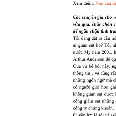
Xem thêm: 
Nhu cầu đầ
Các chuyên gia cho r
vừa qua, chắc chắn có
để ngăn chặn tình tr
Tôi đang đặt ra câu hỏ
ai giám sát họ? Tôi n
nước Mỹ năm 2001, họ 
Arthur Andersen để qu
Qua vụ bê bối này, ng
thông tin…và cũng rất 
những ngôn ngữ mà ch
có người giỏi hơn giá
không giám sát được h
công giám sát những đ
công ty chứng khoán
Quyền lực là tôi yêu c