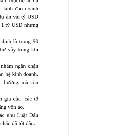
làm một dự án cụ 
c lãnh đạo doanh 
dự án vài tỷ USD 
ý 1 tỷ USD nhưng 
định là trong 90 
hư vậy trong khi 
 nhằm ngăn chặn 
n hệ kinh doanh. 
g thường, mà còn 
 gia của  các tổ 
âng vốn ảo.
ác như Luật Đấu 
chắc đã tốt đâu.