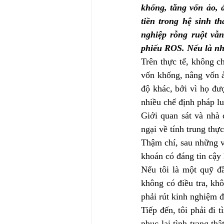
khống, tăng vốn ảo,
tiền trong hệ sinh t
nghiệp rỗng ruột vẫ
phiếu ROS. Nếu là nhà
Trên thực tế, không c
vốn khống, nâng vốn ả
độ khác, bởi vì họ đư
nhiều chế định pháp l
Giới quan sát và nhà
ngại về tính trung thự
Thậm chí, sau những vụ
khoán có đáng tin cậ
Nếu tôi là một quỹ đầ
không có điều tra, khô
phải rút kinh nghiệm đ
Tiếp đến, tôi phải đi t
phục lại tình trạng th