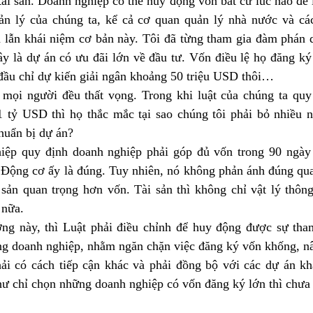
tài sản. Doanh nghiệp có thể huy động vốn bất cứ lúc nào để 
ản lý của chúng ta, kể cả cơ quan quản lý nhà nước và cá
lẫn khái niệm cơ bản này. Tôi đã từng tham gia đàm phán 
y là dự án có ưu đãi lớn về đầu tư. Vốn điều lệ họ đăng k
 đầu chỉ dự kiến giải ngân khoảng 50 triệu USD thôi…
 mọi người đều thất vọng. Trong khi luật của chúng ta quy 
 tỷ USD thì họ thắc mắc tại sao chúng tôi phải bỏ nhiều n
huẩn bị dự án?
iệp quy định doanh nghiệp phải góp đủ vốn trong 90 ngày
. Động cơ ấy là đúng. Tuy nhiên, nó không phản ánh đúng qua
 sản quan trọng hơn vốn. Tài sản thì không chỉ vật lý thôn
 nữa.
ng này, thì Luật phải điều chỉnh để huy động được sự tham
ng doanh nghiệp, nhằm ngăn chặn việc đăng ký vốn khống, n
ải có cách tiếp cận khác và phải đồng bộ với các dự án kh
hư chỉ chọn những doanh nghiệp có vốn đăng ký lớn thì chưa 