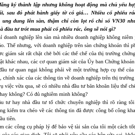
 đăng ký thành lập nhưng không hoạt động mà chủ yếu hợ
hái, sau đó phát hành giấy tờ có giá… Nhiều cổ phiếu rá
n ung dung lên sàn, thậm chí còn lọt rổ chỉ số VN30 nh
 đầu tư trót mua phải cổ phiếu rác, ông sẽ nói gì?
hỉ doanh nghiệp lên sàn mà nhiều doanh nghiệp không niêm 
o. Thế nhưng, với doanh nghiệp trên sàn chứng khoán thì ph
ợc giám sát rất chặt chẽ bởi các thể chế của thị trường chứn
uật khác nhau, các cơ quan giám sát của Ủy ban Chứng khoán
 đầu tư quan ngại không phải về một trường hợp cụ thể của
c, chính xác của các thông tin về doanh nghiệp trên thị trư
 việc vừa qua, sẽ có nhiều nhà đầu tư băn khoăn liệu thể chế
y hay không? Có đủ nghiêm minh không?
u tư hay nhà đầu tư tổ chức chuyên nghiệp thì rõ ràng tôi 
ng kiểm tra chéo về các thông tin đã được công bố công khai.
ầu tiên.
ìm các công cụ pháp lý để bảo vệ tài sản của tôi một cách tốt 
ật của các giao dịch. Tôi sẽ phải yêu cầu các bên sửa sai, kh