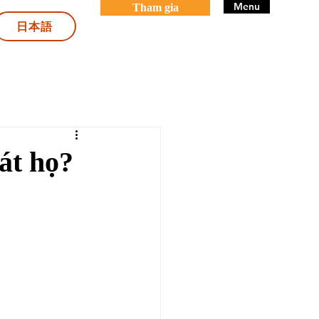
Menu
Tham gia
日本語
át họ?