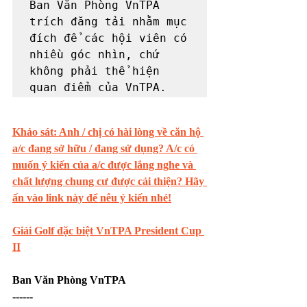
Ban Văn Phòng VnTPA 
trích đăng tải nhằm mục 
đích để các hội viên có 
nhiều góc nhìn, chứ 
không phải thể hiện 
quan điểm của VnTPA.
Khảo sát: Anh / chị có hài lòng về căn hộ 
a/c đang sở hữu / đang sử dụng? A/c có 
muốn ý kiến của a/c được lắng nghe và 
chất lượng chung cư được cải thiện? Hãy 
ấn vào link này để nêu ý kiến nhé!
Giải Golf đặc biệt VnTPA President Cup 
II
Ban Văn Phòng VnTPA
------