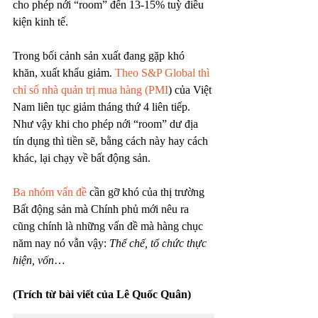
cho phép nới “room” đến 13-15% tuỳ điều 
kiện kinh tế.
Trong bối cảnh sản xuất đang gặp khó 
khăn, xuất khẩu giảm. 
Theo S&P Global thì 
chỉ số nhà quản trị mua hàng (PMI
) của Việt 
Nam liên tục giảm tháng thứ 4 liên tiếp. 
Như vậy khi cho phép nới “room” dư địa 
tín dụng thì tiền sẽ, bằng cách này hay cách 
khác, lại chạy về bất động sản.
Ba nhóm vấn đề
 cần gỡ khó của thị trường 
Bất động sản mà Chính phủ mới nêu ra 
cũng chính là những vấn đề mà hàng chục 
năm nay nó vẫn vậy: 
Thể chế, tổ chức thực 
hiện, vốn
…
(Trích từ bài viết của Lê Quốc Quân)