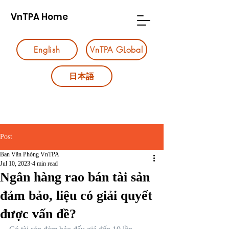
VnTPA Home
English
VnTPA GLobal
日本語
Post
Ban Văn Phòng VnTPA
Jul 10, 2023
4 min read
Ngân hàng rao bán tài sản
đảm bảo, liệu có giải quyết
được vấn đề?