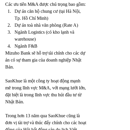
Các ưu tiên M&A được chú trọng bao gồm:
Dự án căn hộ chung cư (tại Hà Nội, 
Tp. Hồ Chí Minh)
Dự án toà nhà văn phòng (Rate A)
Ngành Logistics (có kho lạnh và 
warehouse)
Ngành F&B
Mizuho Bank sẽ hỗ trợ tài chính cho các dự 
án có sự tham gia của doanh nghiệp Nhật 
Bản.
SaoKhue là một công ty hoạt động mạnh 
mẽ trong lĩnh vực M&A, với mạng lưới lớn, 
đặt biệt là trong lĩnh vực thu hút đầu tư từ 
Nhật Bản.
Trong hơn 13 năm qua SaoKhue cũng là 
đơn vị tài trợ và thúc đẩy chính cho các hoạt 
động của Hội bất động sản du lịch Việt 