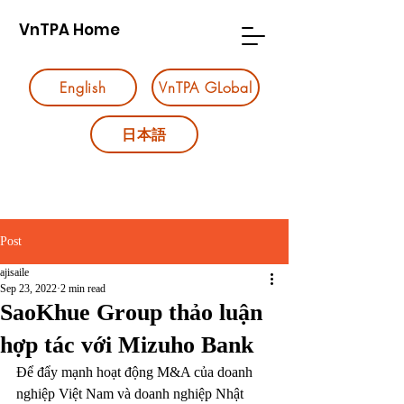
VnTPA Home
English
VnTPA GLobal
日本語
Post
ajisaile
Sep 23, 2022
2 min read
SaoKhue Group thảo luận
hợp tác với Mizuho Bank
Để đẩy mạnh hoạt động M&A của doanh 
nghiệp Việt Nam và doanh nghiệp Nhật 