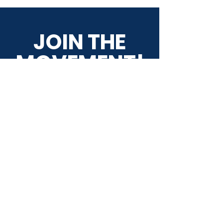
JOIN THE
MOVEMENT!
Điền email để được cập
nhật tin tức
ĐĂNG KÝ