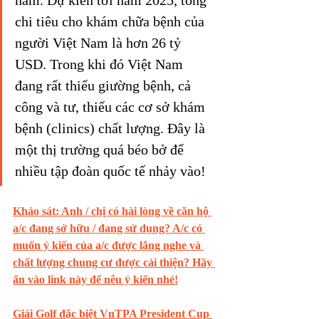
năm. Dự kiến tới năm 2025, tổng 
chi tiêu cho khám chữa bệnh của 
người Việt Nam là hơn 26 tỷ 
USD. Trong khi đó Việt Nam 
đang rất thiếu giường bệnh, cả 
công và tư, thiếu các cơ sở khám 
bệnh (clinics) chất lượng. Đây là 
một thị trường quá béo bở để 
nhiều tập đoàn quốc tế nhảy vào!
Khảo sát: Anh / chị có hài lòng về căn hộ 
a/c đang sở hữu / đang sử dụng? A/c có 
muốn ý kiến của a/c được lắng nghe và 
chất lượng chung cư được cải thiện? Hãy 
ấn vào link này để nêu ý kiến nhé!
Giải Golf đặc biệt VnTPA President Cup 