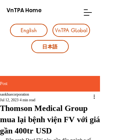
VnTPA Home
English
VnTPA GLobal
日本語
Post
saokhuecorporation
Jul 12, 2023
4 min read
Thomson Medical Group
mua lại bệnh viện FV với giá
gần 400tr USD