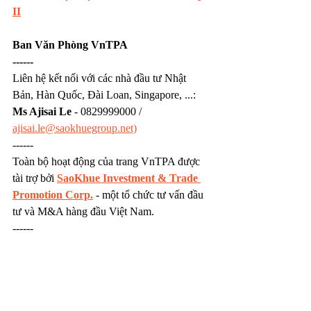
II
Ban Văn Phòng VnTPA
------
Liên hệ kết nối với các nhà đầu tư Nhật 
Bản, Hàn Quốc, Đài Loan, Singapore, ...: 
Ms Ajisai Le
 - 0829999000 / 
ajisai.le@saokhuegroup.net)
------
Toàn bộ hoạt động của trang VnTPA được 
tài trợ bởi 
SaoKhue Investment & Trade 
Promotion Corp.
 - một tổ chức tư vấn đầu 
tư và M&A hàng đầu Việt Nam.
------