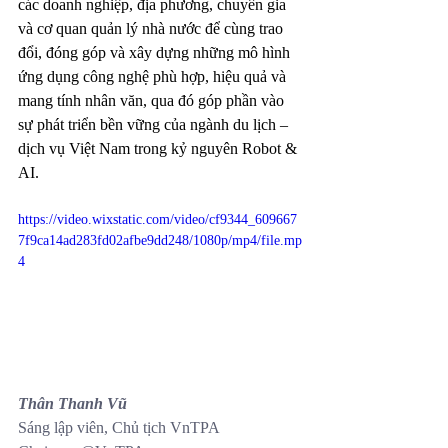
các doanh nghiệp, địa phương, chuyên gia 
và cơ quan quản lý nhà nước để cùng trao 
đổi, đóng góp và xây dựng những mô hình 
ứng dụng công nghệ phù hợp, hiệu quả và 
mang tính nhân văn, qua đó góp phần vào 
sự phát triển bền vững của ngành du lịch – 
dịch vụ Việt Nam trong kỷ nguyên Robot & 
AI.
https://video.wixstatic.com/video/cf9344_609667
7f9ca14ad283fd02afbe9dd248/1080p/mp4/file.mp
4
Thân Thanh Vũ
Sáng lập viên, Chủ tịch VnTPA