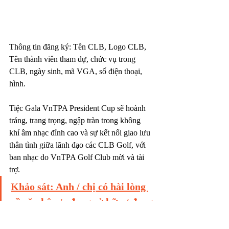
Thông tin đăng ký: Tên CLB, Logo CLB, 
Tên thành viên tham dự, chức vụ trong 
CLB, ngày sinh, mã VGA, số điện thoại, 
hình.
Tiệc Gala VnTPA President Cup sẽ hoành 
tráng, trang trọng, ngập tràn trong không 
khí âm nhạc đỉnh cao và sự kết nối giao lưu 
thân tình giữa lãnh đạo các CLB Golf, với 
ban nhạc do VnTPA Golf Club mời và tài 
trợ.
Khảo sát: Anh / chị có hài lòng 
về căn hộ a/c đang sở hữu / đang 
sử dụng? A/c có muốn ý kiến 