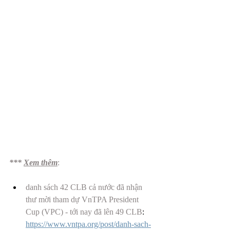
*** 
Xem thêm
: 
danh sách 42 CLB cả nước đã nhận 
thư mời tham dự VnTPA President 
Cup (VPC) - tới nay đã lên 49 CLB
: 
https://www.vntpa.org/post/danh-sach-