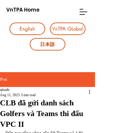
VnTPA Home
English
VnTPA GLobal
日本語
Post
ajisaile
Aug 11, 2023
3 min read
CLB đã gửi danh sách
Golfers và Teams thi đấu
VPC II