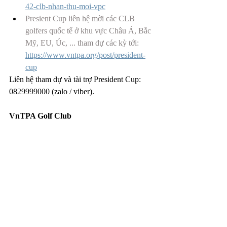
42-clb-nhan-thu-moi-vpc
Presient Cup liên hệ mời các CLB 
golfers quốc tế ở khu vực Châu Á, Bắc 
Mỹ, EU, Úc, ... tham dự các kỳ tới: 
https://www.vntpa.org/post/president-
cup
Liên hệ tham dự và tài trợ President Cup: 
0829999000 (zalo / viber).
VnTPA Golf Club