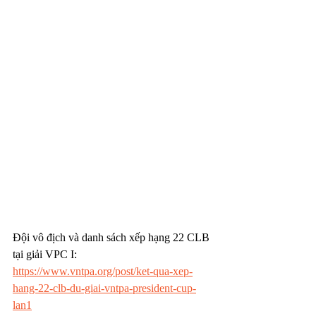
Đội vô địch và danh sách xếp hạng 22 CLB 
tại giải VPC I: 
https://www.vntpa.org/post/ket-qua-xep-
hang-22-clb-du-giai-vntpa-president-cup-
lan1