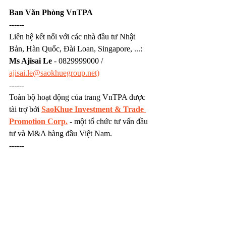
Ban Văn Phòng VnTPA
------
Liên hệ kết nối với các nhà đầu tư Nhật 
Bản, Hàn Quốc, Đài Loan, Singapore, ...: 
Ms Ajisai Le
 - 0829999000 / 
ajisai.le@saokhuegroup.net)
------
Toàn bộ hoạt động của trang VnTPA được 
tài trợ bởi 
SaoKhue Investment & Trade 
Promotion Corp.
 - một tổ chức tư vấn đầu 
tư và M&A hàng đầu Việt Nam.
------