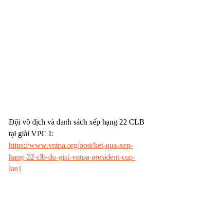
Đội vô địch và danh sách xếp hạng 22 CLB 
tại giải VPC I: 
https://www.vntpa.org/post/ket-qua-xep-
hang-22-clb-du-giai-vntpa-president-cup-
lan1