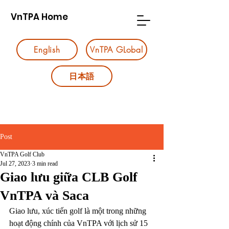
VnTPA Home
English
VnTPA GLobal
日本語
Post
VnTPA Golf Club
Jul 27, 2023
3 min read
Giao lưu giữa CLB Golf
VnTPA và Saca
Giao lưu, xúc tiến golf là một trong những 
hoạt động chính của VnTPA với lịch sử 15 