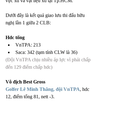
vực xd và vật liệu xd tại Tp.HCM. 
Dưới đây là kết quả giao lưu thi đấu hữu 
nghị lần 1 giữa 2 CLB:
Hdc tổng
VnTPA: 213
Saca: 342 (tạm tính CLW là 36)
(Đội VnTPA chịu nhiều áp lực vì phải chấp 
đến 129 điểm chấp hdc)
Vô địch Best Gross 
Golfer Lê Minh Thắng, đội VnTPA
, hdc 
12, điểm tổng 81, nett -3.