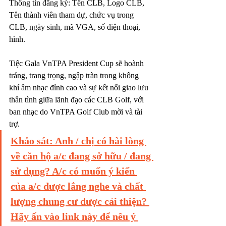
Thông tin đăng ký: Tên CLB, Logo CLB, 
Tên thành viên tham dự, chức vụ trong 
CLB, ngày sinh, mã VGA, số điện thoại, 
hình.
Tiệc Gala VnTPA President Cup sẽ hoành 
tráng, trang trọng, ngập tràn trong không 
khí âm nhạc đỉnh cao và sự kết nối giao lưu 
thân tình giữa lãnh đạo các CLB Golf, với 
ban nhạc do VnTPA Golf Club mời và tài 
trợ.
Khảo sát: Anh / chị có hài lòng 
về căn hộ a/c đang sở hữu / đang 
sử dụng? A/c có muốn ý kiến 
của a/c được lắng nghe và chất 
lượng chung cư được cải thiện? 
Hãy ấn vào link này để nêu ý 