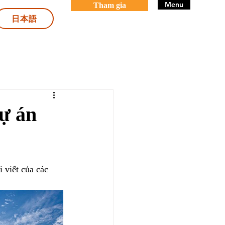
Menu
Tham gia
日本語
ự án
 viết của các 