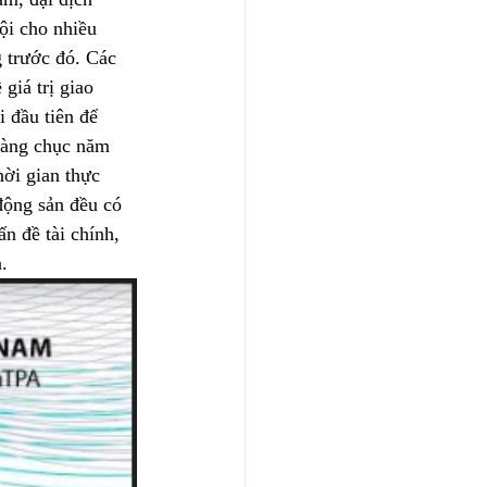
ội cho nhiều 
 trước đó. Các 
giá trị giao 
 đầu tiên để 
 hàng chục năm 
hời gian thực 
động sản đều có 
n đề tài chính, 
.