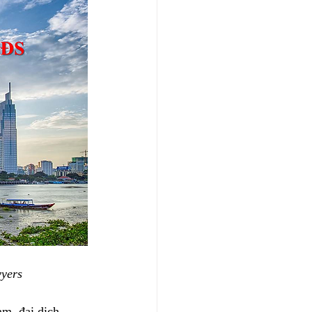
yers
m, đại dịch 