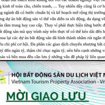
kinh tế toàn cầu, chiến tranh, ... Tuy nhiên đây cũng là cơ h
g ngành đã có bước chuẩn bị và kế hoạch mở rộng thị trường
g dự án bất động sản vì thế vẫn diễn ra sôi động, đa dạng về 
n tầm trung hay cao cấp. Thay vì phải thực hiện từng bước đi
ất động sản mà quy trình này trên thực tế có thể kéo dài đến
mua lại các dự án bất động sản đã hình thành nhằm rút ngắn t
ều chi phí cơ hội. Đa phần các giao dịch chuyển nhượng bất 
m tỷ đến ngàn tỷ, thậm chí chục ngàn tỷ, nên bên cạnh những vấ
 bán và bên mua đều cần lưu ý những vấn đề pháp lý liên quan