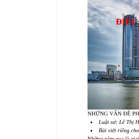
NHỮNG VẤN ĐỀ PH
Luật sư: Lê Thị
Bài viết riêng c
Những năm qua là giai