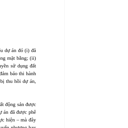
 dự án đó (i) đã 
g mặt bằng; (ii) 
uyền sử dụng đất 
đảm bảo thi hành 
ị thu hồi dự án, 
ất động sản được 
ự án đã được phê 
ực hiện – mà đây 
huyển nhượng hay 