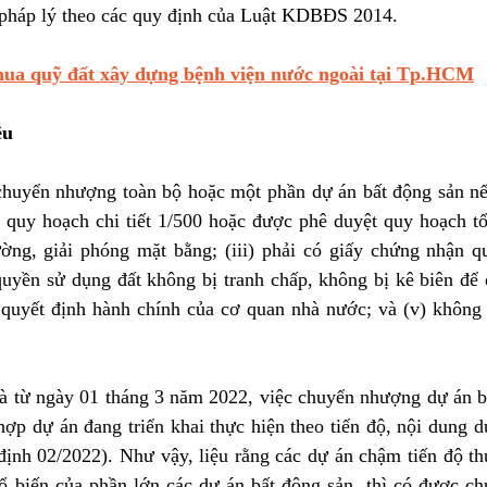
pháp lý theo các quy định của Luật KDBĐS 2014. 
ua quỹ đất xây dựng bệnh viện nước ngoài tại Tp.HCM
êu 
huyển nhượng toàn bộ hoặc một phần dự án bất động sản nếu
 quy hoạch chi tiết 1/500 hoặc được phê duyệt quy hoạch tổn
ờng, giải phóng mặt bằng; (iii) phải có giấy chứng nhận q
 quyền sử dụng đất không bị tranh chấp, không bị kê biên để 
quyết định hành chính của cơ quan nhà nước; và (v) không b
à từ ngày 01 tháng 3 năm 2022, việc chuyển nhượng dự án b
hợp dự án đang triển khai thực hiện theo tiến độ, nội dung d
định 02/2022). Như vậy, liệu rằng các dự án chậm tiến độ th
hổ biến của phần lớn các dự án bất động sản, thì có được c