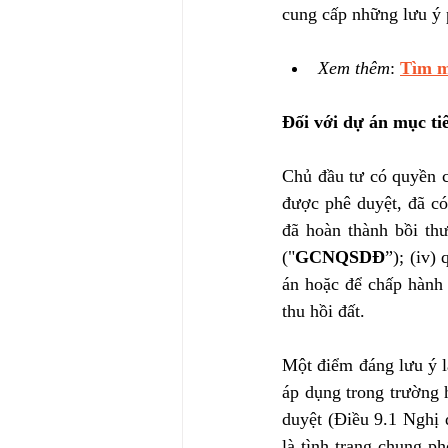
cung cấp những lưu ý 
Xem thêm
: 
Tìm m
Đối với dự án mục ti
Chủ đầu tư có quyền c
được phê duyệt, đã có
đã hoàn thành bồi thư
("
GCNQSDĐ
”); (iv)
án hoặc để chấp hành 
thu hồi đất.
Một điểm đáng lưu ý l
áp dụng trong trường 
duyệt (Điều 9.1 Nghị 
là tình trạng chung p