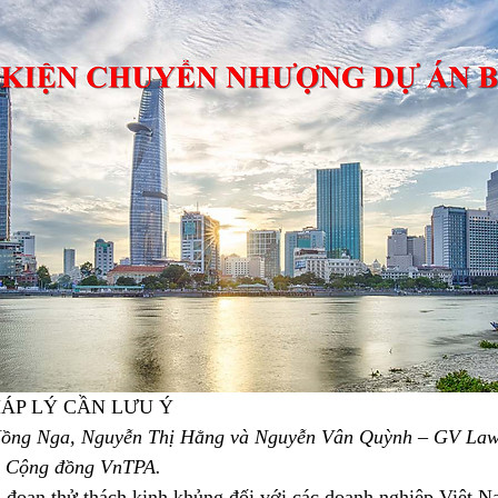
ÁP LÝ CẦN LƯU Ý
 Hồng Nga, Nguyễn Thị Hằng và Nguyễn Vân Quỳnh – GV Law
ho Cộng đồng VnTPA.
 đoạn thử thách kinh khủng đối với các doanh nghiệp Việt Na