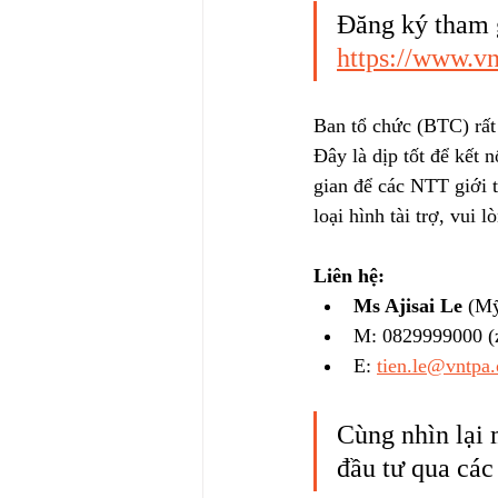
Đăng ký tham g
https://www.vn
Ban tổ chức (BTC) rất 
Đây là dịp tốt để kết
gian để các NTT giới t
loại hình tài trợ, vui l
Liên hệ: 
Ms Ajisai Le
 (M
M: 0829999000 (za
E: 
tien.le@vntpa.
Cùng nhìn lại 
đầu tư qua các