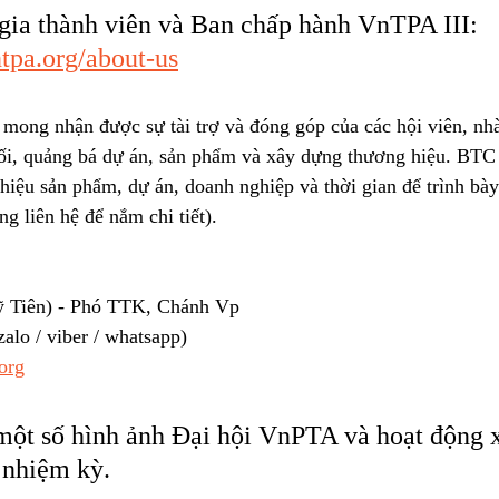
ia thành viên và Ban chấp hành VnTPA III: 
tpa.org/about-us
mong nhận được sự tài trợ và đóng góp của các hội viên, nhà
 nối, quảng bá dự án, sản phẩm và xây dựng thương hiệu. BTC 
hiệu sản phẩm, dự án, doanh nghiệp và thời gian để trình bày
òng liên hệ để nắm chi tiết).
ỹ Tiên) - Phó TTK, Chánh Vp
lo / viber / whatsapp)
org
một số hình ảnh Đại hội VnPTA và hoạt động x
 nhiệm kỳ. 