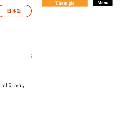
Menu
Tham gia
日本語
cơ hội mới, 