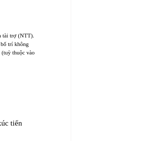
 tài trợ (NTT). 
bố trí không 
 (tuỳ thuộc vào 
úc tiến 