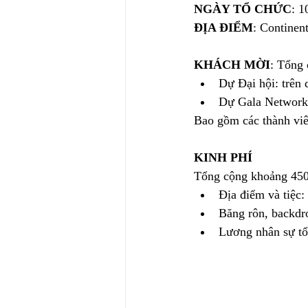
NGÀY TỔ CHỨC
: 1
ĐỊA ĐIỂM
: Continen
KHÁCH MỜI
: Tổng 
Dự Đại hội: trên 
Dự Gala Networki
Bao gồm các thành viê
KINH PHÍ
Tổng cộng khoảng 450t
Địa điểm và tiệc:
Băng rôn, backdro
Lương nhân sự tổ 