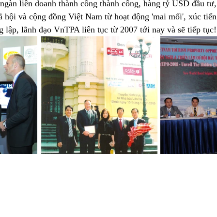
ngàn liên doanh thành công thành công, hàng tỷ USD đầu tư, 
ã hội và cộng đồng Việt Nam từ hoạt động 'mai mối', xúc tiến
g lập, lãnh đạo VnTPA liên tục từ 2007 tới nay và sẽ tiếp tục!