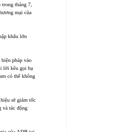
 trong tháng 7, 
thương mại của 
hập khẩu lớn 
biện pháp vào 
i lời kêu gọi hạ 
Nam có thể không 
hiệu sẽ giảm tốc 
g và tác động 
gia của ADB tại 