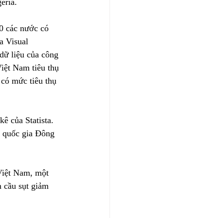
eria.
0 các nước có 
a Visual 
dữ liệu của công 
iệt Nam tiêu thụ 
 có mức tiêu thụ 
ê của Statista. 
ở quốc gia Đông 
Việt Nam, một 
n cầu sụt giảm 