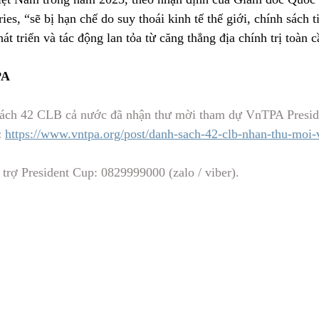
s, “sẽ bị hạn chế do suy thoái kinh tế thế giới, chính sách ti
át triển và tác động lan tỏa từ căng thẳng địa chính trị toàn c
PA
sách 42 CLB cả nước đã nhận thư mời tham dự VnTPA Presid
: 
https://www.vntpa.org/post/danh-sach-42-clb-nhan-thu-moi-
 trợ President Cup: 0829999000 (zalo / viber).