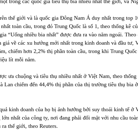
ột trong các quốc gia tiêu thụ bia nhiều nhất thế giới, và Nig
rên thế giới và là quốc gia Đông Nam Á duy nhất trong top 1
 nhất toàn cầu, trong đó Trung Quốc là số 1, theo thống kê củ
 gia “Uống nhiều bia nhất” được đưa ra vào năm ngoái. Theo 
 giá về các xu hướng mới nhất trong kinh doanh và đầu tư, V
năm, chiếm hơn 2,2% thị phần toàn cầu, trong khi Trung Quốc
riệu lít mỗi năm.
ược ưa chuộng và tiêu thụ nhiều nhất ở Việt Nam, theo thống k
à Lan chiếm đến 44,4% thị phần của thị trường tiêu thụ bia 
 quả kinh doanh của họ bị ảnh hưởng bởi suy thoái kinh tế ở 
 lớn nhất của công ty, nơi đang phải đối mặt với nhu cầu toà
 ra thế giới, theo Reuters.