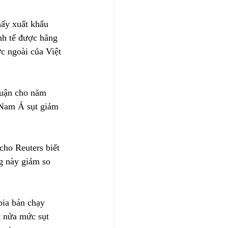
ấy xuất khẩu 
nh tế được hãng 
c ngoài của Việt 
huận cho năm 
 Nam Á sụt giảm 
cho Reuters biết 
g này giảm so 
bia bán chạy 
t nửa mức sụt 