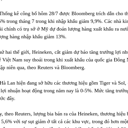
Thống kê công bố hôm 28/7 được Bloomberg trích dẫn cho th
% trong tháng 7 trong khi nhập khẩu giảm 9,9%. Các nhà ki
tài chính có trụ sở ở Mỹ dự đoán lượng hàng xuất khẩu ra nướ
ượng hàng nhập khẩu giảm 13%.
hứ hai thế giới, Heineken, cắt giảm dự báo tăng trưởng lợi n
tế Việt Nam suy thoái trong khi xuất khẩu của quốc gia Đông
hập niên qua, theo Reuters và Bloomberg.
 Hà Lan hiện đang sở hữu các thương hiệu gồm Tiger và Sol, 
 lợi nhuận hoạt động trong năm nay là 0-5%. Mức tăng trưởn
ớc đây.
, theo Reuters, lượng bia bán ra của Heineken, thương hiệu 
 5,6% với sự sụt giảm ở tất cả các khu vực, trong đó hơn mộ