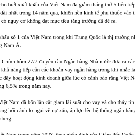
o biết xuất khẩu của Việt Nam đã giảm tháng thứ 5 liên tiếp
 dài nhất trong 14 năm qua, khiến nền kinh tế phụ thuộc vào 
ó nguy cơ không đạt mục tiêu tăng trưởng đã đề ra.
 khẩu số 1 của Việt Nam trong khi Trung Quốc là thị trường n
ng Nam Á.
Chính hôm 27/7 đã yêu cầu Ngân hàng Nhà nước đưa ra các 
n khả năng tiếp cận các khoản vay ngân hàng trong khi nhắc lạ
úc đẩy hoạt động kinh doanh giữa lúc có cảnh báo rằng Việt 
ởng 6,5% trong năm nay.
ệt Nam đã bốn lần cắt giảm lãi suất cho vay và cho thấy tín 
trong bối cảnh lo ngại về nợ xấu, áp lực lên hệ thống ngân hàn
mberg.
iệt Nam trong năm 2023, theo nhận định của Giám đốc Quốc 