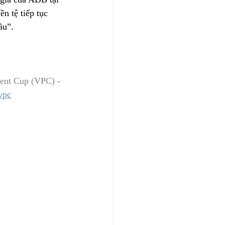
ền tệ tiếp tục 
ầu”.
ent Cup (VPC) - 
vpc