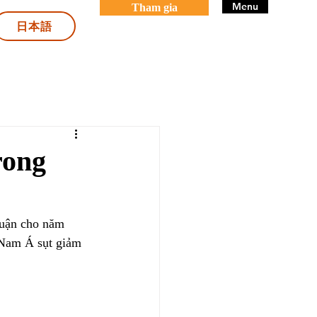
Menu
Tham gia
日本語
rong
huận cho năm 
 Nam Á sụt giảm 