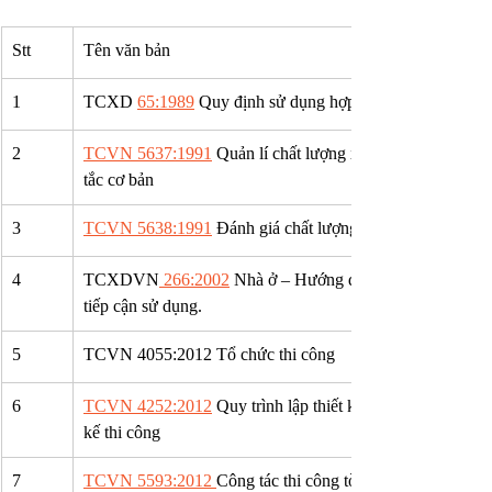
Stt
Tên văn bản
1
TCXD 
65:1989
 Quy định sử dụng hợp lý xi măng trong 
2
TCVN 5637:1991
 Quản lí chất lượng xây lắp công trình 
tắc cơ bản
3
TCVN 5638:1991
 Đánh giá chất lượng công tác xây lắp -
4
TCXDVN
 266:2002
 Nhà ở – Hướng dẫn xây dựng để đảm 
tiếp cận sử dụng.
5
TCVN 4055:2012 Tổ chức thi công
6
TCVN 4252:2012
 Quy trình lập thiết kế tổ chức xây dựng 
kế thi công
7
TCVN 5593:2012 
Công tác thi công tòa nhà-Sai số hình 