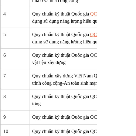
nhà ở và nhà công cộng
4
Quy chuẩn kỹ thuật Quốc gia 
QCVN 09:2013/BXD
dựng sử dụng năng lượng hiệu quả
5
Quy chuẩn kỹ thuật Quốc gia 
QCVN 09:2017/BXD
dựng sử dụng năng lượng hiệu quả
6
Quy chuẩn kỹ thuật Quốc gia QCVN 
vật liệu xây dựng
7
Quy chuẩn xây dựng Việt Nam QCXDVN 
trình công cộng-An toàn sinh mạng và sức khỏe
8
Quy chuẩn kỹ thuật Quốc gia QCVN 
tông
9
Quy chuẩn kỹ thuật Quốc gia QCVN
10
Quy chuẩn kỹ thuật Quốc gia QCVN