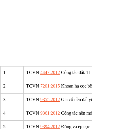
​1
​TCVN 
4447:2012
 Công tác đất. Thi công và nghiệm th
2
TCVN 
7201:2015
 Khoan hạ cọc bê tông ly tâm – Thi c
3
TCVN 
9355:2012
 Gia cố nền đất yếu bằng bấc thấm th
4
TCVN 
9361:2012
 Công tác nền móng – Thi công và n
5
TCVN 
9394:2012
 Đóng và ép cọc – Thi công và nghiệ