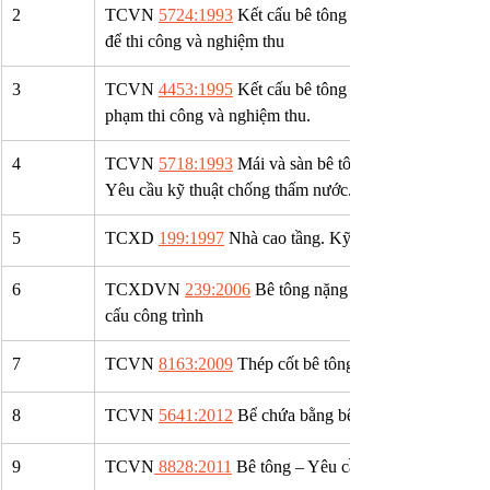
2
TCVN 
5724:1993
 Kết cấu bê tông và bê tông cốt thép. 
để thi công và nghiệm thu
3
TCVN 
4453:1995
 Kết cấu bê tông và bê tông cốt thép
phạm thi công và nghiệm thu.
4
TCVN 
5718:1993
 Mái và sàn bê tông cốt thép trong cô
Yêu cầu kỹ thuật chống thấm nước.
5
TCXD 
199:1997
 Nhà cao tầng. Kỹ thuật chế tạo bê tô
6
TCXDVN 
239:2006
 Bê tông nặng – Chỉ dẫn đánh giá 
cấu công trình
7
TCVN 
8163:2009
 Thép cốt bê tông – Mối nối bằng ốn
8
TCVN 
5641:2012
 Bể chứa bằng bê tông cốt thép – Th
9
TCVN
 8828:2011
 Bê tông – Yêu cầu bảo dưỡng ẩm tự