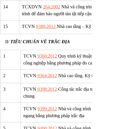
14
TCXDVN 
264:2002
 Nhà và công trình – Nguyên tắc cơ 
trình để đảm bảo người tàn tật tiếp cận sử dụng.
15
TCVN 
9380:2012 
Nhà cao tầng – Kỹ thuật sử dụng giáo t
II/ 
TIÊU CHUẨN VỀ TRẮC ĐỊA
1
TCVN 
9360:2012
 Quy trình kỹ thuật xác định độ lún côn
công nghiệp bằng phương pháp đo cao hình học
2
TCVN
 9364:2012
 Nhà cao tầng. Kỹ thuật đo đạc phục vụ
3
TCVN
 9398:2012
 Công tác trắc địa trong xây dựng công 
chung
4
TCVN 
9399:2012
 Nhà và công trình xây dựng – Xác địn
ngang bằng phương pháp trắc địa
5
TCVN 
9400:2012
 Nhà và công trình dạng tháp – Xác đị