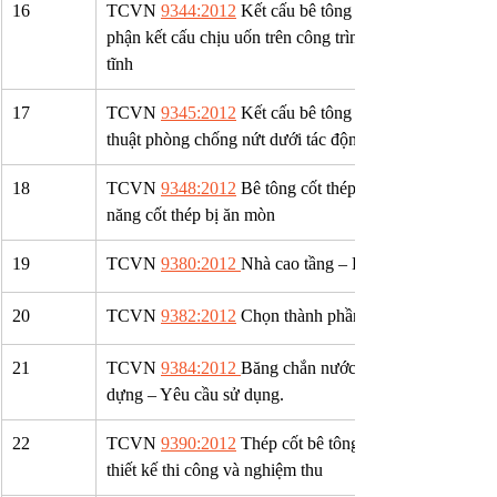
16
​TCVN 
9344:2012
 Kết cấu bê tông cốt thép – Đánh giá
phận kết cấu chịu uốn trên công trình bằng phương pháp
tĩnh
17
TCVN 
9345:2012
 Kết cấu bê tông và bê tông cốt thé
thuật phòng chống nứt dưới tác động của khí hậu nóng
18
TCVN 
9348:2012
 Bê tông cốt thép – Phương pháp điện
năng cốt thép bị ăn mòn
19
TCVN 
9380:2012 
Nhà cao tầng – Kỹ thuật sử dụng giá
20
​TCVN 
9382:2012
 Chọn thành phần bê tông sử dụng cá
21
​TCVN 
9384:2012 
Băng chắn nước dùng trong mối nối 
dựng – Yêu cầu sử dụng.
22
TCVN 
9390:2012
 Thép cốt bê tông – Mối nối bằng dậ
thiết kế thi công và nghiệm thu