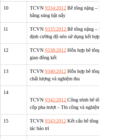
10
TCVN 
9334:2012
 Bê tông nặng – Phương pháp xác đị
bằng súng bật nẩy
11
TCVN 
9335:2012 
Bê tông nặng – Phương pháp thử kh
định cường độ nén sử dụng kết hợp máy đo siêu âm và 
12
TCVN 
9338:2012
 Hỗn hợp bê tông nặng – Phương phá
gian đông kết
13
TCVN 
9340:2012
 Hỗn hợp bê tông trộn sẵn – Yêu cầu
chất lượng và nghiệm thu
14
TCVN 
9342:2012 
Công trình bê tông cốt thép toàn kh
cốp pha trượt – Thi công và nghiệm thu
15
TCVN 
9343:2012
 Kết cấu bê tông và bê tông cốt thé
tác bảo trì