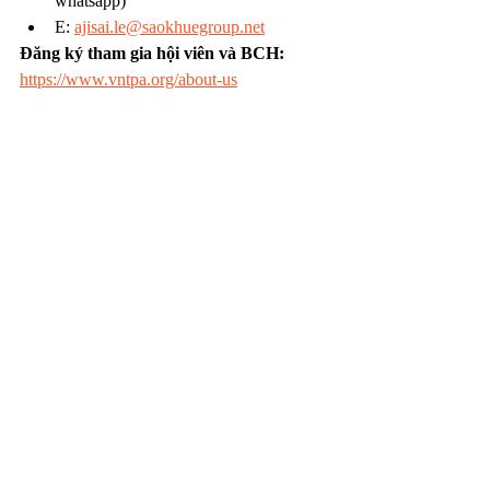
whatsapp)
E: 
ajisai.le@saokhuegroup.net
Đăng ký tham gia hội viên và BCH: 
https://www.vntpa.org/about-us