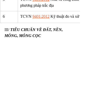
phương pháp trắc địa
6
TCVN 
9401:2012
 Kỹ thuật đo và xử lý số liệu GPS trong
III/ 
TIÊU CHUẨN VỀ ĐẤT, NỀN, 
MÓNG, MÓNG CỌC