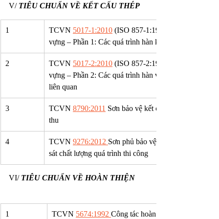
V/ 
TIÊU CHUẨN VỀ KẾT CẤU THÉP
1
TCVN 
5017-1:2010
 (ISO 857-1:1998) Hàn và các quá 
vựng – Phần 1: Các quá trình hàn kim loại
2
TCVN 
5017-2:2010
 (ISO 857-2:1998) Hàn và các quá 
vựng – Phần 2: Các quá trình hàn vẩy mềm, hàn vảy cứ
liên quan
3
​TCVN 
8790:2011
 Sơn bảo vệ kết cấu thép – Quy trìn
thu
4
TCVN 
9276:2012 
Sơn phủ bảo vệ kết cấu thép – Hướn
sát chất lượng quá trình thi công
VI/ 
TIÊU CHUẨN VỀ HOÀN THIỆN
1
​TCVN 
5674:1992 
Công tác hoàn thiện trong xây dựn