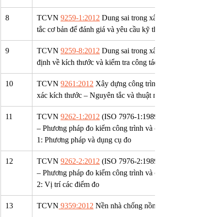
8
TCVN 
9259-1:2012
 Dung sai trong xây dựng công trình 
tắc cơ bản để đánh giá và yêu cầu kỹ thuật
9
TCVN 
9259-8:2012
 Dung sai trong xây dựng công trình 
định về kích thước và kiểm tra công tác thi công
10
TCVN 
9261:2012
 Xây dựng công trình – Dung sai – Cách
xác kích thước – Nguyên tắc và thuật ngữ
11
TCVN 
9262-1:2012
 (ISO 7976-1:1989) Dung sai trong xâ
– Phương pháp đo kiểm công trình và cấu kiện chế sẵn của
1: Phương pháp và dụng cụ đo
12
TCVN 
9262-2:2012
 (ISO 7976-2:1989) Dung sai trong xâ
– Phương pháp đo kiểm công trình và cấu kiện chế sẵn của
2: Vị trí các điểm đo
13
TCVN
 9359:2012
 Nền nhà chống nồm – Thiết kế và thi c