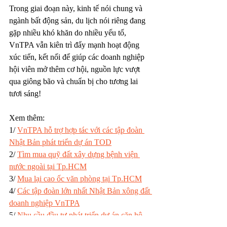
Trong giai đoạn này, kinh tế nói chung và 
ngành bất động sản, du lịch nói riêng đang 
gặp nhiều khó khăn do nhiều yếu tố, 
VnTPA vẫn kiên trì đẩy mạnh hoạt động 
xúc tiến, kết nối để giúp các doanh nghiệp 
hội viên mở thêm cơ hội, nguồn lực vượt 
qua giông bão và chuẩn bị cho tương lai 
tươi sáng!
Xem thêm: 
1/ 
VnTPA hỗ trợ hợp tác với các tập đoàn 
Nhật Bản phát triển dự án TOD
2/ 
Tìm mua quỹ đất xây dựng bệnh viện 
nước ngoài tại Tp.HCM
3/ 
Mua lại cao ốc văn phòng tại Tp.HCM
4/ 
Các tập đoàn lớn nhất Nhật Bản xông đất 
doanh nghiệp VnTPA
5/ 
Nhu cầu đầu tư phát triển dự án căn hộ