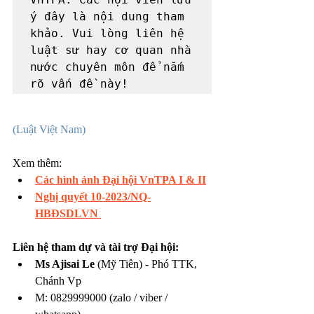
ý đây là nội dung tham 
khảo. Vui lòng liên hệ 
luật sư hay cơ quan nhà 
nước chuyên môn để nắm 
rõ vấn đề này!
(Luật Việt Nam)
Xem thêm: 
Các hình ảnh Đại hội VnTPA I & II
Nghị quyết 10-2023/NQ-
HBĐSDLVN 
Liên hệ tham dự và tài trợ Đại hội:
Ms Ajisai Le
 (Mỹ Tiên) - Phó TTK, 
Chánh Vp
M: 0829999000 (zalo / viber / 