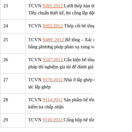
23
TCVN 
9391:2012
 Lưới thép hàn dùng trong kết cấu bê 
Tiêu chuẩn thiết kế, thi công lắp đặt và nghiệm thu
24
TCVN 
9392:2012
 Thép cốt bê tông – Hàn hồ quang
25
TCVN 
9489: 2012 
Bê tông – Xác định chiều dày của k
bằng phương pháp phản xạ xung va đập
26
TCVN 
9347:2012 
Cấu kiện bê tông và bê tông cốt thé
pháp thí nghiệm gia tải để đánh giá độ bền, độ cứng v
27
TCVN 
9376:2012 
Nhà ở lắp ghép tấm lớn – Thi công 
tác lắp ghép
28
TCVN 
9114:2012
 Sản phẩm bê tông ứng lực trước – Yê
kiểm tra chấp nhận
29
TCVN 
9116:2012 
Cống hộp bê tông cốt thép