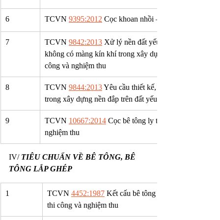
6
TCVN 
9395:2012
 Cọc khoan nhồi – Thi công và nghiệ
7
TCVN 
9842:2013
 Xử lý nền đất yếu bằng phương pháp 
không có màng kín khí trong xây dựng các công trình gi
công và nghiệm thu
8
TCVN 
9844:2013
 Yêu cầu thiết kế, thi công và nghiệm 
trong xây dựng nền đắp trên đất yếu
9
TCVN 
10667:2014
 Cọc bê tông ly tâm – Khoan hạ cọc 
nghiệm thu
IV/ 
TIÊU CHUẨN VỀ BÊ TÔNG, BÊ 
TÔNG LẮP GHÉP
1
​TCVN 
4452:1987
 Kết cấu bê tông và bê tông cốt thép
thi công và nghiệm thu