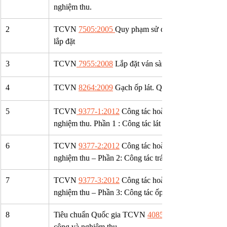
nghiệm thu.
2
TCVN 
7505:2005 
Quy phạm sử dụng kính trong xây
lắp đặt
3
TCVN
 7955:2008
 Lắp đặt ván sàn. Quy phạm thi cô
4
TCVN 
8264:2009
 Gạch ốp lát. Quy phạm thi công v
5
TCVN
 9377-1:2012
 Công tác hoàn thiện trong xây d
nghiệm thu. Phần 1 : Công tác lát và láng trong xây 
6
TCVN 
9377-2:2012
 Công tác hoàn thiện trong xây d
nghiệm thu – Phần 2: Công tác trát trong xây dựng
7
TCVN 
9377-3:2012
 Công tác hoàn thiện trong xây d
nghiệm thu – Phần 3: Công tác ốp trong xây dựng
8
Tiêu chuẩn Quốc gia TCVN 
4085:2011
công và nghiệm thu