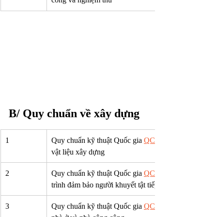
B/ Quy chuẩn về xây dựng
1
Quy chuẩn kỹ thuật Quốc gia 
QCVN 16:2017/BXD
vật liệu xây dựng
2
Quy chuẩn kỹ thuật Quốc gia 
QCVN 10:2014/BXD
trình đảm bảo người khuyết tật tiếp cận sử dụng
3
Quy chuẩn kỹ thuật Quốc gia 
QCVN 12:2014/BXD