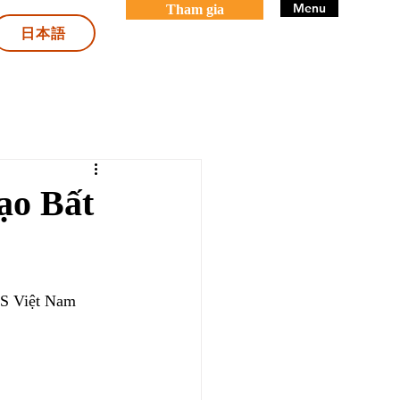
Menu
Tham gia
日本語
tạo Bất
S Việt Nam 