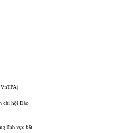
: VnTPA)
 chi hội Đào 
g lĩnh vực bất 