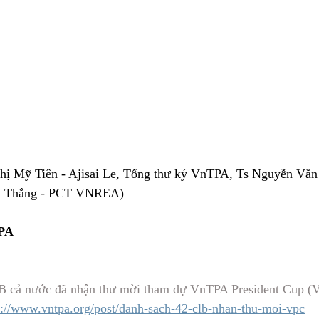
Thị Mỹ Tiên - Ajisai Le, Tổng thư ký VnTPA, Ts Nguyễn Văn 
 Thắng - PCT VNREA)
PA
 cả nước đã nhận thư mời tham dự VnTPA President Cup (VP
s://www.vntpa.org/post/danh-sach-42-clb-nhan-thu-moi-vpc