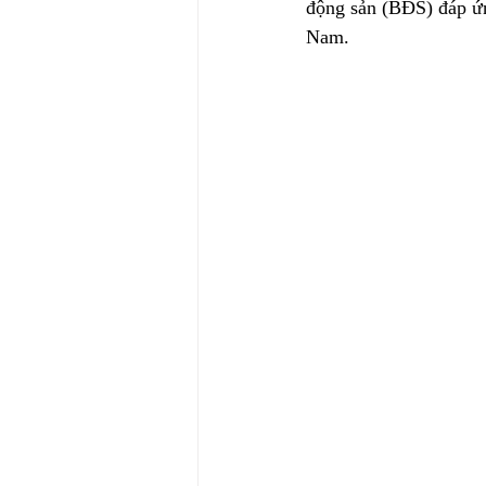
động sản (BĐS) đáp ứn
Nam. 