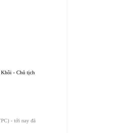
Khôi - Chủ tịch 
C) - tới nay đã 