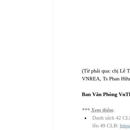
(Từ phải qua: chị Lê 
VNREA, Ts Phan Hữu
Ban Văn Phòng VnT
*** 
Xem thêm
: 
Danh sách 42 CLB
lên 49 CLB: 
http